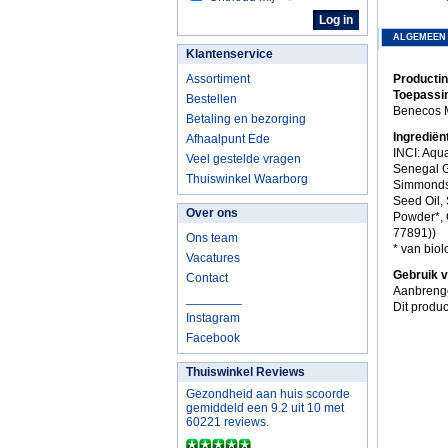
ALGEMEEN
Klantenservice
Assortiment
Producti
Toepassi
Bestellen
Benecos M
Betaling en bezorging
Ingredië
Afhaalpunt Ede
INCI: Aqua
Veel gestelde vragen
Senegal G
Thuiswinkel Waarborg
Simmondsi
Seed Oil,
Over ons
Powder*, C
77891))
Ons team
* van biol
Vacatures
Gebruik 
Contact
Aanbreng
________
Dit produc
Instagram
Facebook
Thuiswinkel Reviews
Gezondheid aan huis scoorde
gemiddeld een 9.2 uit 10 met
60221 reviews.