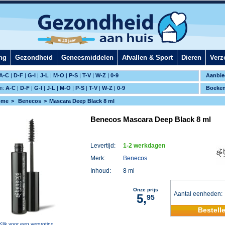
ng
Gezondheid
Geneesmiddelen
Afvallen & Sport
Dieren
Verz
A-C
|
D-F
|
G-I
|
J-L
|
M-O
|
P-S
|
T-V
|
W-Z
|
0-9
Aanbie
m:
A-C
|
D-F
|
G-I
|
J-L
|
M-O
|
P-S
|
T-V
|
W-Z
|
0-9
Boeke
ome
Benecos
Mascara Deep Black 8 ml
Benecos Mascara Deep Black 8 ml
Levertijd:
1-2 werkdagen
Merk:
Benecos
Inhoud:
8 ml
Onze prijs
Aantal eenheden
5,
95
Bestell
Klik voor een vergroting