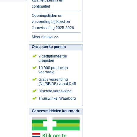
kwaliteit, kennis en
continuïteit
Openingstijden en
verzending bij Kerst en
Jaarwisseling 2025-2026
Meer nieuws >>
Onze sterke punten
7 gediplomeerde
drogisten
10.000 producten
voorradig
Gratis verzending
(NL/BE/DE) vanaf € 45
Discrete verpakking
Thuiswinkel Waarborg
Geneesmiddelen keurmerk