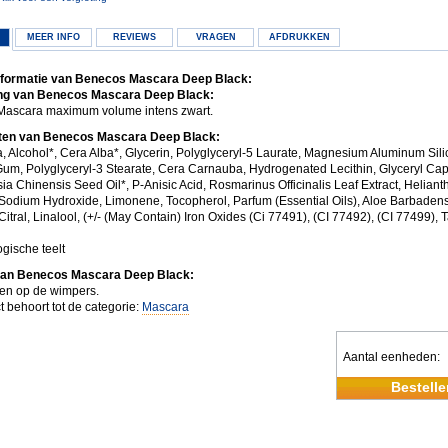
MEER INFO
REVIEWS
VRAGEN
AFDRUKKEN
nformatie van Benecos Mascara Deep Black:
ng van Benecos Mascara Deep Black:
ascara maximum volume intens zwart.
nten van Benecos Mascara Deep Black:
, Alcohol*, Cera Alba*, Glycerin, Polyglyceryl-5 Laurate, Magnesium Aluminum Sili
um, Polyglyceryl-3 Stearate, Cera Carnauba, Hydrogenated Lecithin, Glyceryl Cap
a Chinensis Seed Oil*, P-Anisic Acid, Rosmarinus Officinalis Leaf Extract, Helian
 Sodium Hydroxide, Limonene, Tocopherol, Parfum (Essential Oils), Aloe Barbadens
itral, Linalool, (+/- (May Contain) Iron Oxides (Ci 77491), (CI 77492), (CI 77499), T
ogische teelt
van Benecos Mascara Deep Black:
en op de wimpers.
t behoort tot de categorie:
Mascara
Aantal eenheden
Bestelle