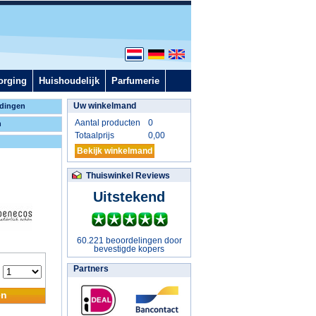
orging
Huishoudelijk
Parfumerie
Uw winkelmand
dingen
Aantal producten
0
n
Totaalprijs
0,00
Bekijk winkelmand
Thuiswinkel Reviews
Uitstekend
60.221 beoordelingen door
bevestigde kopers
Partners
:
en