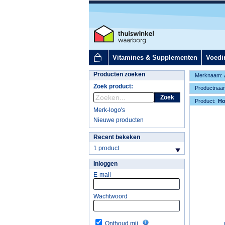
Vitamines & Supplementen
Voedi
Producten zoeken
Merknaam:
Zoek product:
Productnaa
Zoek
Product:
H
Merk-logo's
Nieuwe producten
Recent bekeken
1 product
Inloggen
E-mail
Wachtwoord
Onthoud mij