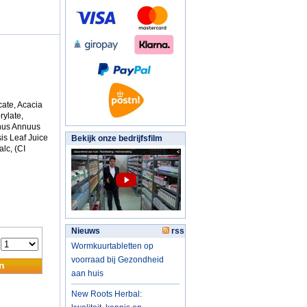
cate, Acacia
rylate,
thus Annuus
is Leaf Juice
Bekijk onze bedrijfsfilm
alc, (CI
Nieuws
rss
:
Wormkuurtabletten op
voorraad bij Gezondheid
n
aan huis
New Roots Herbal: