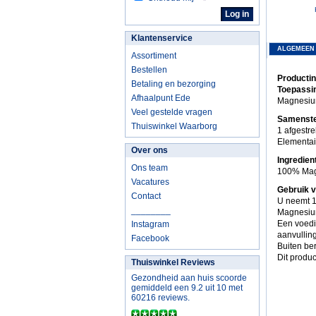
Klantenservice
ALGEMEEN
Assortiment
Bestellen
Productin
Betaling en bezorging
Toepassi
Afhaalpunt Ede
Magnesium
Veel gestelde vragen
Samenstel
Thuiswinkel Waarborg
1 afgestr
Elementa
Over ons
Ingredien
Ons team
100% Magn
Vacatures
Gebruik v
Contact
U neemt 1
________
Magnesium
Een voedi
Instagram
aanvulling
Facebook
Buiten be
Dit produc
Thuiswinkel Reviews
Gezondheid aan huis scoorde
gemiddeld een 9.2 uit 10 met
60216 reviews.