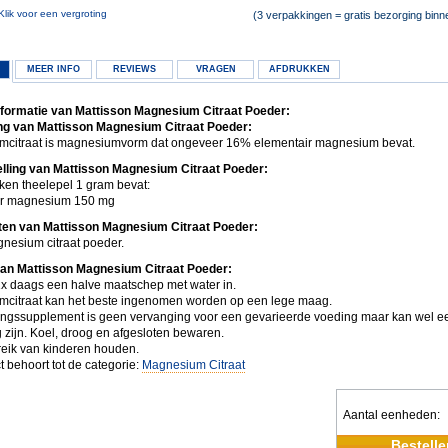
Klik voor een vergroting
(3 verpakkingen = gratis bezorging bin
MEER INFO
REVIEWS
VRAGEN
AFDRUKKEN
formatie van Mattisson Magnesium Citraat Poeder:
ng van Mattisson Magnesium Citraat Poeder:
citraat is magnesiumvorm dat ongeveer 16% elementair magnesium bevat.
ling van Mattisson Magnesium Citraat Poeder:
eken theelepel 1 gram bevat:
ir magnesium 150 mg
ten van Mattisson Magnesium Citraat Poeder:
esium citraat poeder.
an Mattisson Magnesium Citraat Poeder:
x daags een halve maatschep met water in.
citraat kan het beste ingenomen worden op een lege maag.
ngssupplement is geen vervanging voor een gevarieerde voeding maar kan wel 
 zijn. Koel, droog en afgesloten bewaren.
reik van kinderen houden.
t behoort tot de categorie:
Magnesium Citraat
Aantal eenheden
Bestelle