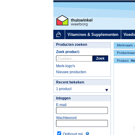
Vitamines & Supplementen
Voedi
Producten zoeken
Merknaam:
Zoek product:
Productnaa
Zoek
Product:
H
Merk-logo's
Nieuwe producten
Recent bekeken
1 product
Inloggen
E-mail
Wachtwoord
Onthoud mij