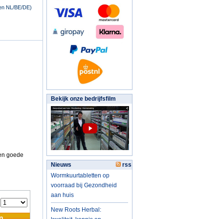
nen NL/BE/DE)
Bekijk onze bedrijfsfilm
een goede
Nieuws
rss
Wormkuurtabletten op
voorraad bij Gezondheid
aan huis
:
New Roots Herbal:
n