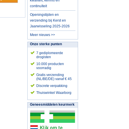
kwaliteit, kennis en
continuïteit
Openingstijden en
verzending bij Kerst en
Jaarwisseling 2025-2026
Meer nieuws >>
Onze sterke punten
7 gediplomeerde
drogisten
10.000 producten
voorradig
Gratis verzending
(NL/BE/DE) vanaf € 45
Discrete verpakking
Thuiswinkel Waarborg
Geneesmiddelen keurmerk