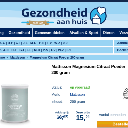
ng
Gezondheid
Geneesmiddelen
Afvallen & Sport
Dieren
Verz
A-C
|
D-F
|
G-I
|
J-L
|
M-O
|
P-S
|
T-V
|
W-Z
|
0-9
Aanbie
m:
A-C
|
D-F
|
G-I
|
J-L
|
M-O
|
P-S
|
T-V
|
W-Z
|
0-9
Boeke
ome
Mattisson
Magnesium Citraat Poeder 200 gram
Mattisson Magnesium Citraat Poeder
200 gram
Status:
op voorraad
Merk:
Mattisson
Inhoud:
200 gram
Adviesprijs
Onze prijs
Aantal eenheden
15,
16,
95
21
Bestell