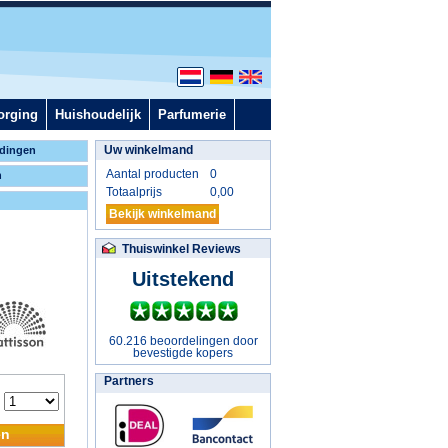
orging
Huishoudelijk
Parfumerie
Uw winkelmand
dingen
Aantal producten
0
n
Totaalprijs
0,00
Bekijk winkelmand
Thuiswinkel Reviews
Uitstekend
60.216 beoordelingen door
bevestigde kopers
Partners
:
en