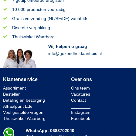
7 gediplomeerde drogisten
10.000 producten voorradig
Gratis verzending (NL/BE/DE) vanaf 45,-
Discrete verpakking
Thuiswinkel Waarborg
Wij helpen u graag
info@gezondheidaanhuis.nl
Klantenservice
Over ons
Assortiment
Ons team
Bestellen
Vacatures
Betaling en bezorging
Contact
Afhaalpunt Ede
________
Veel gestelde vragen
Instagram
Thuiswinkel Waarborg
Facebook
WhatsApp: 0683702040