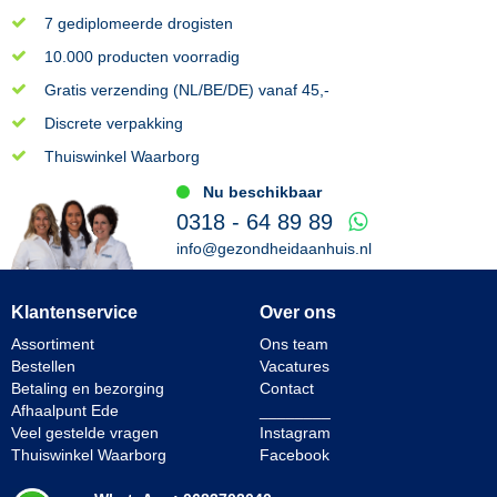
7 gediplomeerde drogisten
10.000 producten voorradig
Gratis verzending (NL/BE/DE) vanaf 45,-
Discrete verpakking
Thuiswinkel Waarborg
Nu beschikbaar
0318 - 64 89 89
info@gezondheidaanhuis.nl
Klantenservice
Over ons
Assortiment
Ons team
Bestellen
Vacatures
Betaling en bezorging
Contact
Afhaalpunt Ede
________
Veel gestelde vragen
Instagram
Thuiswinkel Waarborg
Facebook