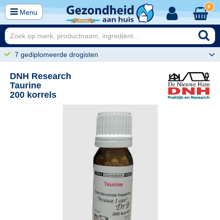
0
Menu
7 gediplomeerde drogisten
DNH Research
Taurine
200 korrels
25
29,