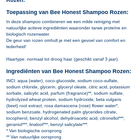
Rozen:
Toepassing van Bee Honest Shampoo Rozen:
In deze shampoo combineren we een milde reiniging met
natuurlijke actieve ingrediënten waaronder tarwe proteïne en
biologisch rozenwater.
De geur van rozen omhult je met een gevoel van comfort en
tederheid!
Haartype: normaal tot droog haar (geschikt vanaf 3 jaar).
Ingrediënten van Bee Honest Shampoo Rozen:
INCI: aqua (water), coco-glucoside, sodium coco-sulfate,
sodium chloride, glycerin, glyceryl oleate, citric acid, potassium
sorbate, salicylic acid, parfum (fragrance)**, sodium sulfate,
hydrolyzed wheat protein, sodium hydroxide, beta vulgaris
(beet) root extract, rosa damascena (rose) flower water*,
sodium benzoate, hydrogenated palm glycerides citrate,
tocopherol, benzyl alcohol, dehydroacetic acid, citronellol***,
geraniol***, linalool***, benzyl salicylate***.
* Van biologische oorsprong
** Van natuurlijke oorsprong