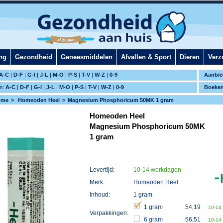
ng
Gezondheid
Geneesmiddelen
Afvallen & Sport
Dieren
Verz
A-C
|
D-F
|
G-I
|
J-L
|
M-O
|
P-S
|
T-V
|
W-Z
|
0-9
Aanbie
m:
A-C
|
D-F
|
G-I
|
J-L
|
M-O
|
P-S
|
T-V
|
W-Z
|
0-9
Boeke
ome
Homeoden Heel
Magnesium Phosphoricum 50MK 1 gram
Homeoden Heel
Magnesium Phosphoricum 50MK
1 gram
Levertijd:
10-14 werkdagen
Merk:
Homeoden Heel
Inhoud:
1 gram
1 gram
54,19
10-14
Verpakkingen:
6 gram
56,51
10-14