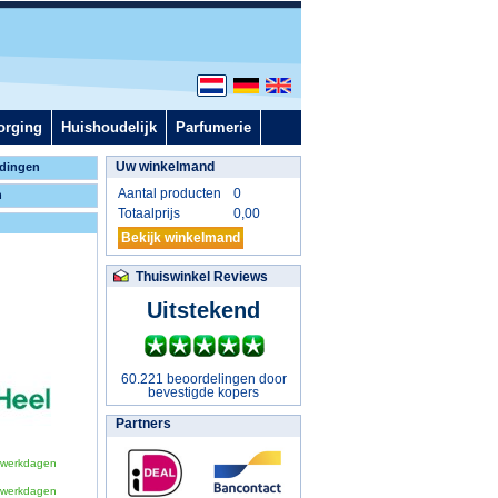
orging
Huishoudelijk
Parfumerie
Uw winkelmand
dingen
Aantal producten
0
n
Totaalprijs
0,00
Bekijk winkelmand
Thuiswinkel Reviews
Uitstekend
60.221 beoordelingen door
bevestigde kopers
Partners
 werkdagen
 werkdagen