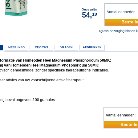
Onze prijs
Aantal eenheden
54,
19
Bestell
(gratis bezorging binnen 
MEER INFO
REVIEWS
VRAGEN
AFDRUKKEN
nformatie van Homeoden Heel Magnesium Phosphoricum 50MK:
ng van Homeoden Heel Magnesium Phosphoricum 50MK:
isch geneesmiddel zonder specifieke therapeutische indicaties.
ar advies van uw voorschrijvend arts of therapeut.
ing bevat ongeveer 100 granules.
Aantal eenheden
Bestelle