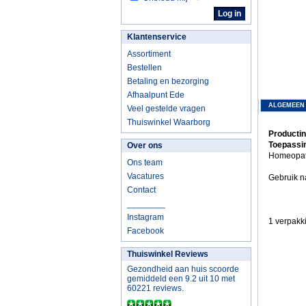
Klantenservice
Assortiment
Bestellen
Betaling en bezorging
Afhaalpunt Ede
ALGEMEEN
Veel gestelde vragen
Thuiswinkel Waarborg
Producti
Toepassi
Over ons
Homeopath
Ons team
Vacatures
Gebruik na
Contact
________
Instagram
1 verpakk
Facebook
Thuiswinkel Reviews
Gezondheid aan huis scoorde
gemiddeld een 9.2 uit 10 met
60221 reviews.