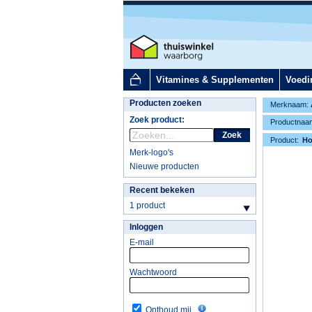
Vitamines & Supplementen
Voedi
Producten zoeken
Merknaam:
Zoek product:
Productnaa
Zoek
Product:
H
Merk-logo's
Nieuwe producten
Recent bekeken
1 product
Inloggen
E-mail
Wachtwoord
Onthoud mij