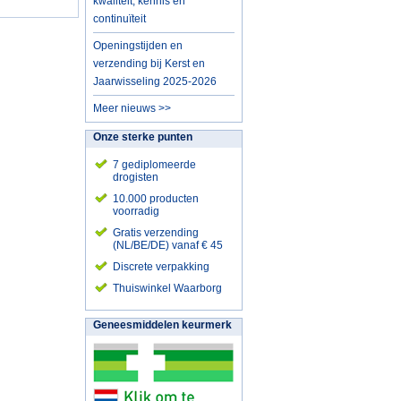
kwaliteit, kennis en
continuïteit
Openingstijden en
verzending bij Kerst en
Jaarwisseling 2025-2026
Meer nieuws >>
Onze sterke punten
7 gediplomeerde
drogisten
10.000 producten
voorradig
Gratis verzending
(NL/BE/DE) vanaf € 45
Discrete verpakking
Thuiswinkel Waarborg
Geneesmiddelen keurmerk