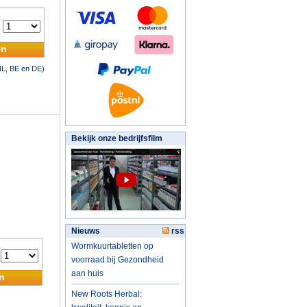
:
en
NL, BE en DE)
Bekijk onze bedrijfsfilm
Nieuws
rss
Wormkuurtabletten op
:
voorraad bij Gezondheid
aan huis
n
New Roots Herbal: