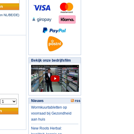
en
nen NL/BE/DE)
Bekijk onze bedrijfsfilm
Nieuws
rss
:
Wormkuurtabletten op
n
voorraad bij Gezondheid
aan huis
New Roots Herbal: