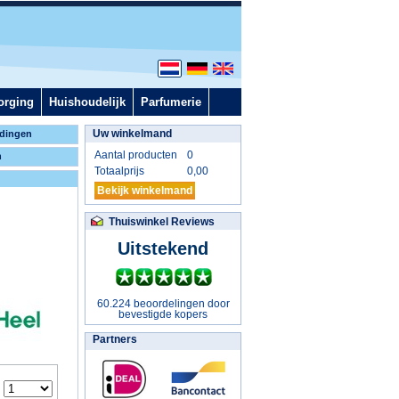
orging
Huishoudelijk
Parfumerie
Uw winkelmand
dingen
Aantal producten
0
n
Totaalprijs
0,00
Bekijk winkelmand
Thuiswinkel Reviews
Uitstekend
60.224 beoordelingen door
bevestigde kopers
Partners
: