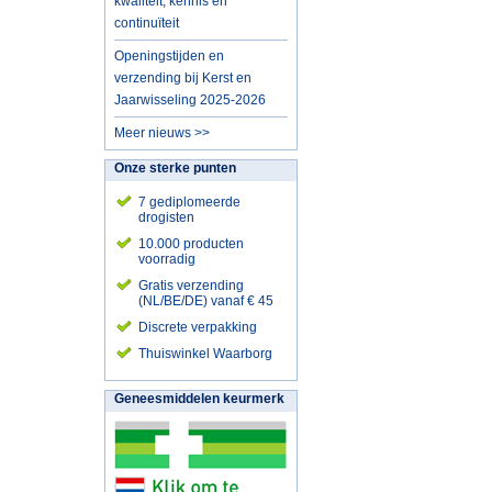
kwaliteit, kennis en
continuïteit
Openingstijden en
verzending bij Kerst en
Jaarwisseling 2025-2026
Meer nieuws >>
Onze sterke punten
7 gediplomeerde
drogisten
10.000 producten
voorradig
Gratis verzending
(NL/BE/DE) vanaf € 45
Discrete verpakking
Thuiswinkel Waarborg
Geneesmiddelen keurmerk