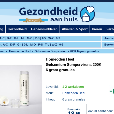
ng
Gezondheid
Geneesmiddelen
Afvallen & Sport
Dieren
Verz
A-C
|
D-F
|
G-I
|
J-L
|
M-O
|
P-S
|
T-V
|
W-Z
|
0-9
Aanbie
m:
A-C
|
D-F
|
G-I
|
J-L
|
M-O
|
P-S
|
T-V
|
W-Z
|
0-9
Boeke
ome
Homeoden Heel
Gelsemium Sempervirens 200K 6 gram granules
Homeoden Heel
Gelsemium Sempervirens 200K
6 gram granules
Levertijd:
1-2 werkdagen
Merk:
Homeoden Heel
Inhoud:
6 gram granules
Onze prijs
Aantal eenheden
18,
60