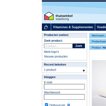
Vitamines & Supplementen
Voedi
Producten zoeken
Merknaam:
Zoek product:
Productnaa
Zoek
Product:
H
Merk-logo's
Nieuwe producten
Recent bekeken
1 product
Inloggen
E-mail
Wachtwoord
Onthoud mij