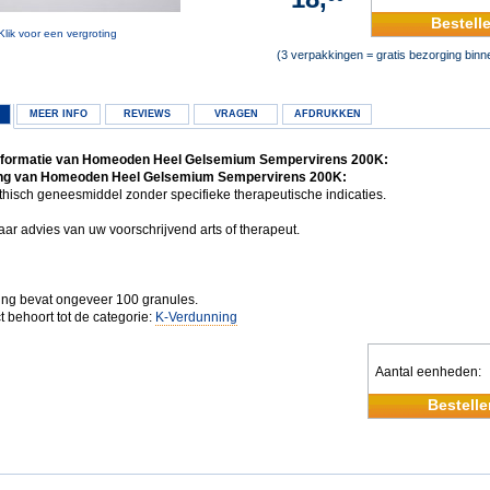
Bestell
Klik voor een vergroting
(3 verpakkingen = gratis bezorging bin
MEER INFO
REVIEWS
VRAGEN
AFDRUKKEN
nformatie van Homeoden Heel Gelsemium Sempervirens 200K:
ng van Homeoden Heel Gelsemium Sempervirens 200K:
isch geneesmiddel zonder specifieke therapeutische indicaties.
ar advies van uw voorschrijvend arts of therapeut.
ing bevat ongeveer 100 granules.
t behoort tot de categorie:
K-Verdunning
Aantal eenheden
Bestelle