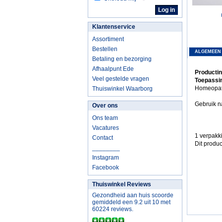
Klantenservice
Assortiment
Bestellen
ALGEMEEN
Betaling en bezorging
Afhaalpunt Ede
Producti
Veel gestelde vragen
Toepassi
Homeopath
Thuiswinkel Waarborg
Gebruik na
Over ons
Ons team
Vacatures
1 verpakk
Contact
Dit produc
________
Instagram
Facebook
Thuiswinkel Reviews
Gezondheid aan huis scoorde
gemiddeld een 9.2 uit 10 met
60224 reviews.