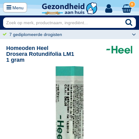
0
Menu
7 gediplomeerde drogisten
Homeoden Heel
Drosera Rotundifolia LM1
1 gram