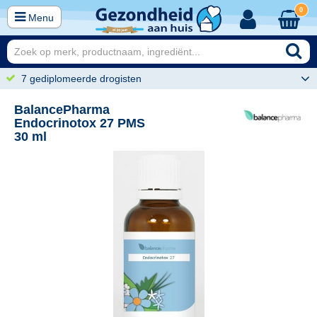
0
Menu
7 gediplomeerde drogisten
BalancePharma
Endocrinotox 27 PMS
30 ml
50
22,