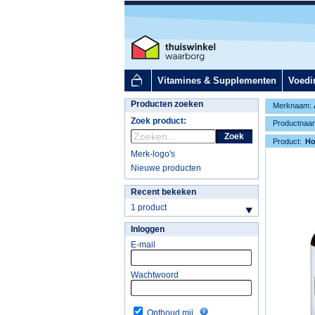
Vitamines & Supplementen
Voedi
Producten zoeken
Merknaam:
Zoek product:
Productnaa
Zoek
Product:
H
Merk-logo's
Nieuwe producten
Recent bekeken
1 product
Inloggen
E-mail
Wachtwoord
Onthoud mij