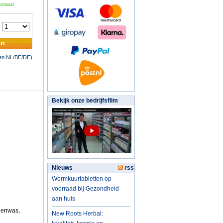
orraad
:
en
nen NL/BE/DE)
Bekijk onze bedrijfsfilm
Nieuws
rss
Wormkuurtabletten op
voorraad bij Gezondheid
aan huis
ijenwas,
New Roots Herbal: