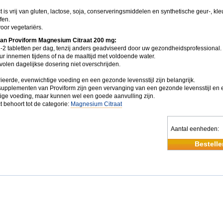
t is vrij van gluten, lactose, soja, conserveringsmiddelen en synthetische geur-, kle
fen.
oor vegetariërs.
van Proviform Magnesium Citraat 200 mg:
-2 tabletten per dag, tenzij anders geadviseerd door uw gezondheidsprofessional.
ur innemen tijdens of na de maaltijd met voldoende water.
olen dagelijkse dosering niet overschrijden.
ieerde, evenwichtige voeding en een gezonde levensstijl zijn belangrijk.
upplementen van Proviform zijn geen vervanging van een gezonde levensstijl en 
ige voeding, maar kunnen wel een goede aanvulling zijn.
t behoort tot de categorie:
Magnesium Citraat
Aantal eenheden
Bestelle