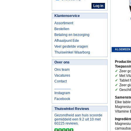
Klantenservice
Assortiment
Bestellen
Betaling en bezorging
Afhaalpunt Ede
Veel gestelde vragen
ALGEMEEN
Thuiswinkel Waarborg
Productin
Over ons
Toepassi
Ons team
✓
Zeer g
✓
Vacatures
Met Vit
✓
Tablet 
Contact
✓
Zeer gl
________
✓
Geschik
Instagram
Samenste
Facebook
Elke table
Magnesium
Thuiswinkel Reviews
Vitamine B
Gezondheid aan huis scoorde
Ingrediën
gemiddeld een 9.2 uit 10 met
60225 reviews.
Magnesium,
carnaubaw