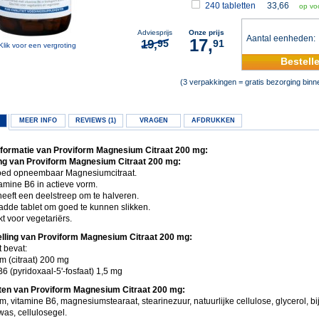
240 tabletten
33,66
op vo
Adviesprijs
Onze prijs
Aantal eenheden
17,
19,
95
91
Klik voor een vergroting
Bestell
(3 verpakkingen = gratis bezorging bin
MEER INFO
REVIEWS (1)
VRAGEN
AFDRUKKEN
formatie van Proviform Magnesium Citraat 200 mg:
ng van Proviform Magnesium Citraat 200 mg:
oed opneembaar Magnesiumcitraat.
amine B6 in actieve vorm.
heeft een deelstreep om te halveren.
adde tablet om goed te kunnen slikken.
t voor vegetariërs.
lling van Proviform Magnesium Citraat 200 mg:
t bevat:
 (citraat) 200 mg
6 (pyridoxaal-5'-fosfaat) 1,5 mg
ten van Proviform Magnesium Citraat 200 mg:
 vitamine B6, magnesiumstearaat, stearinezuur, natuurlijke cellulose, glycerol, b
as, cellulosegel.