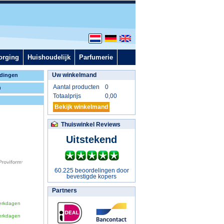
orging
Huishoudelijk
Parfumerie
Uw winkelmand
dingen
Aantal producten
0
n
Totaalprijs
0,00
Bekijk winkelmand
Thuiswinkel Reviews
Uitstekend
60.225 beoordelingen door
bevestigde kopers
Partners
erkdagen
erkdagen