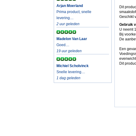
Arjan Moerland
Dit produc
Prima product, snelle
smaakstof
Geschikt v
levering....
2 uur geleden
Gebruik 
U neemt 1
Bij voorke
Madelon Van Laar
De aanbev
Goed....
Een gevar
19 uur geleden
Voedingss
evenwicht
Dit produc
Michiel Scholvinck
Snelle levering....
1 dag geleden