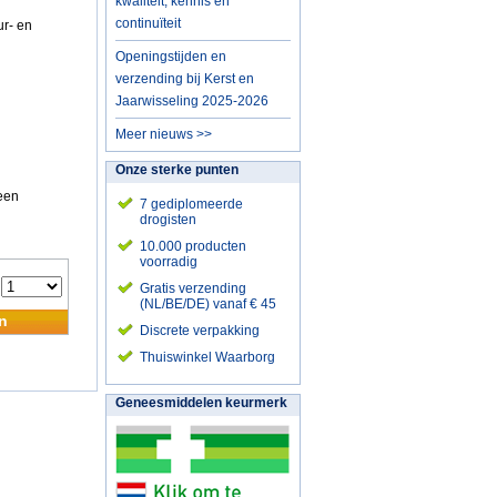
kwaliteit, kennis en
continuïteit
ur- en
Openingstijden en
verzending bij Kerst en
Jaarwisseling 2025-2026
Meer nieuws >>
Onze sterke punten
een
7 gediplomeerde
drogisten
10.000 producten
voorradig
:
Gratis verzending
(NL/BE/DE) vanaf € 45
n
Discrete verpakking
Thuiswinkel Waarborg
Geneesmiddelen keurmerk