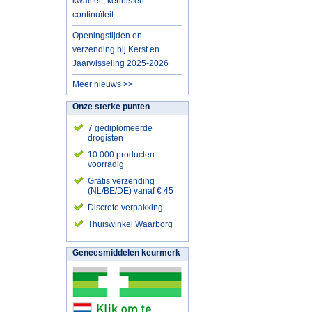
kwaliteit, kennis en
continuïteit
Openingstijden en
verzending bij Kerst en
Jaarwisseling 2025-2026
Meer nieuws >>
Onze sterke punten
7 gediplomeerde
drogisten
10.000 producten
voorradig
Gratis verzending
(NL/BE/DE) vanaf € 45
Discrete verpakking
Thuiswinkel Waarborg
Geneesmiddelen keurmerk