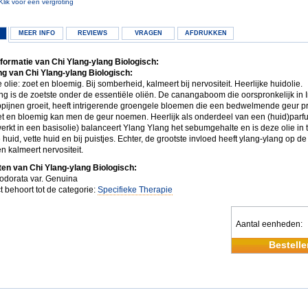
Klik voor een vergroting
MEER INFO
REVIEWS
VRAGEN
AFDRUKKEN
formatie van Chi Ylang-ylang Biologisch:
g van Chi Ylang-ylang Biologisch:
 olie: zoet en bloemig. Bij somberheid, kalmeert bij nervositeit. Heerlijke huidolie.
ng is de zoetste onder de essentiële oliën. De canangaboom die oorspronkelijk in 
ippijnen groeit, heeft intrigerende groengele bloemen die een bedwelmende geur pr
t en bloemig kan men de geur noemen. Heerlijk als onderdeel van een (huid)parf
erkt in een basisolie) balanceert Ylang Ylang het sebumgehalte en is deze olie in t
huid, vette huid en bij puistjes. Echter, de grootste invloed heeft ylang-ylang op de
n kalmeert nervositeit.
ten van Chi Ylang-ylang Biologisch:
dorata var. Genuina
t behoort tot de categorie:
Specifieke Therapie
Aantal eenheden
Bestelle