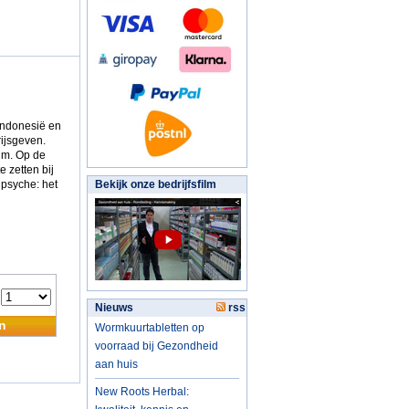
Indonesië en
ijsgeven.
um. Op de
e zetten bij
 psyche: het
Bekijk onze bedrijfsfilm
:
Nieuws
rss
n
Wormkuurtabletten op
voorraad bij Gezondheid
aan huis
New Roots Herbal: