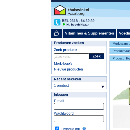
BEL 0318 - 64 89 89
Nu beschikbaar
Vitamines & Supplementen
Voedi
Producten zoeken
Merknaam:
Zoek product:
Productnaa
Zoek
Product:
H
Merk-logo's
Nieuwe producten
Recent bekeken
1 product
Inloggen
E-mail
Wachtwoord
Onthoud mij