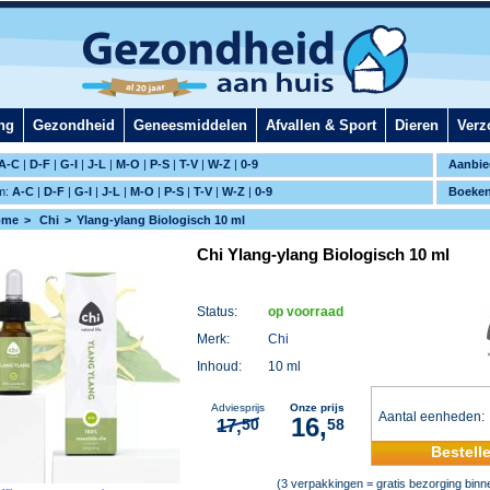
ng
Gezondheid
Geneesmiddelen
Afvallen & Sport
Dieren
Verz
A-C
|
D-F
|
G-I
|
J-L
|
M-O
|
P-S
|
T-V
|
W-Z
|
0-9
Aanbie
m:
A-C
|
D-F
|
G-I
|
J-L
|
M-O
|
P-S
|
T-V
|
W-Z
|
0-9
Boeke
ome
Chi
Ylang-ylang Biologisch 10 ml
Chi Ylang-ylang Biologisch 10 ml
Status:
op voorraad
Merk:
Chi
Inhoud:
10 ml
Adviesprijs
Onze prijs
Aantal eenheden
16,
17,
50
58
Bestell
(3 verpakkingen = gratis bezorging bin