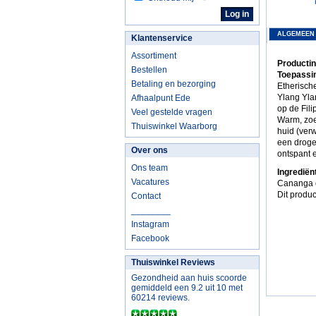
ALGEMEEN
Klantenservice
Assortiment
Productin
Bestellen
Toepassin
Betaling en bezorging
Etherische
Ylang Yla
Afhaalpunt Ede
op de Fil
Veel gestelde vragen
Warm, zoe
Thuiswinkel Waarborg
huid (verw
een droge 
Over ons
ontspant e
Ons team
Ingrediën
Vacatures
Cananga o
Dit produc
Contact
________
Instagram
Facebook
Thuiswinkel Reviews
Gezondheid aan huis scoorde
gemiddeld een 9.2 uit 10 met
60214 reviews.