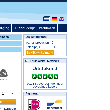
orging
Huishoudelijk
Parfumerie
Uw winkelmand
dingen
Aantal producten
0
n
Totaalprijs
0,00
Bekijk winkelmand
Thuiswinkel Reviews
Uitstekend
60.214 beoordelingen door
bevestigde kopers
:
Partners
en
nen NL/BE/DE)