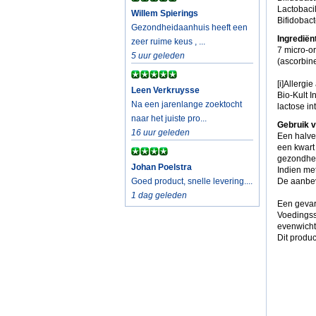
Lactobaci
Willem Spierings
Bifidobac
Gezondheidaanhuis heeft een
Ingrediën
zeer ruime keus , ...
7 micro-or
5 uur geleden
(ascorbin
[i]Allergie
Leen Verkruysse
Bio-Kult 
Na een jarenlange zoektocht
lactose i
naar het juiste pro...
Gebruik v
16 uur geleden
Een halve
een kwart
gezondhei
Johan Poelstra
Indien me
Goed product, snelle levering....
De aanbev
1 dag geleden
Een gevar
Voedingss
evenwicht
Dit produc