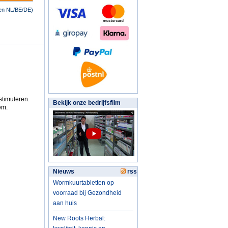
nen NL/BE/DE)
stimuleren.
Bekijk onze bedrijfsfilm
em.
Nieuws
rss
Wormkuurtabletten op
voorraad bij Gezondheid
aan huis
New Roots Herbal: