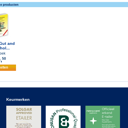
de producten
Gut and
ol...
oek
,
50
ellen
Keurmerken