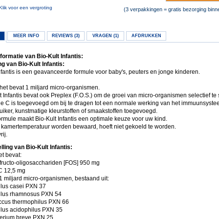
Klik voor een vergroting
(3 verpakkingen = gratis bezorging bin
MEER INFO
REVIEWS (3)
VRAGEN (1)
AFDRUKKEN
formatie van Bio-Kult Infantis:
g van Bio-Kult Infantis:
nfantis is een geavanceerde formule voor baby's, peuters en jonge kinderen.
het bevat 1 miljard micro-organismen.
t Infantis bevat ook Preplex (F.O.S.) om de groei van micro-organismen selectief te 
ne C is toegevoegd om bij te dragen tot een normale werking van het immuunsyste
iker, kunstmatige kleurstoffen of smaakstoffen toegevoegd.
rmule maakt Bio-Kult Infantis een optimale keuze voor uw kind.
 kamertemperatuur worden bewaard, hoeft niet gekoeld te worden.
ij.
ling van Bio-Kult Infantis:
t bevat:
(fructo-oligosacchariden [FOS] 950 mg
C 12,5 mg
1 miljard micro-organismen, bestaand uit:
llus casei PXN 37
llus rhamnosus PXN 54
ccus thermophilus PXN 66
llus acidophilus PXN 35
terium breve PXN 25