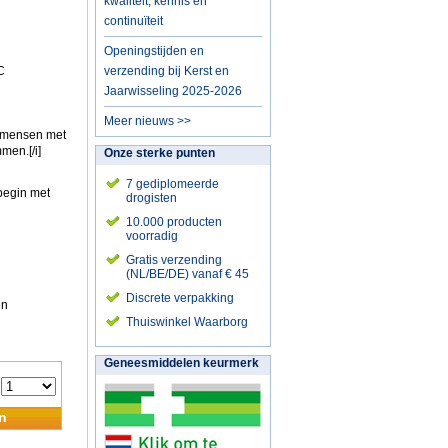
kwaliteit, kennis en
continuïteit
Openingstijden en
C
verzending bij Kerst en
Jaarwisseling 2025-2026
Meer nieuws >>
p mensen met
men.[/i]
Onze sterke punten
7 gediplomeerde
begin met
drogisten
10.000 producten
voorradig
Gratis verzending
(NL/BE/DE) vanaf € 45
Discrete verpakking
en
Thuiswinkel Waarborg
Geneesmiddelen keurmerk
:
n