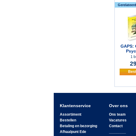
Gerelateer
GAPS: 
Psych
1 b
29
Best
Klantenservice
Over ons
Assortiment
Ons team
Bestellen
Vacatures
Betaling en bezorging
Contact
Afhaalpunt Ede
________