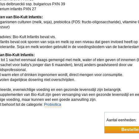
llus delbrueckii ssp. bulgaricus PXN 39
terium infantis PXN 27
ten van Bio-Kult Infantis:
ganismen culturen (melk, soja), prebiotica (FOS: fructo-oligosaccharide), vitamine 
ezuur)
 advies: Bio-Kult Infantis bevat vis.
Infantis bevat ook sporen van soja en melk op een niveau dat geen invloed heeft o
ntolerantie. Soja en melk worden gebruikt in de voedingsbodem van de bacteriestam
an Bio-Kult Infantis:
 tot 1 sachet eenmaal daags gemengd met melk, water of eten geven of innemen (
 sachet voor baby's jonger dan 6 maanden), tenzij anders geadviseerd door uw
dsprofessional.
t warm eten of drinken ingenomen wordt, direct mengen voor consumptie.
olen dagelijkse dosering niet overschrijden.
ieerde, evenwichtige voeding en een gezonde levensstijl zijn belangrijk.
upplementen van Bio-Kult zijn geen vervanging van een gezonde levensstijl en e
ige voeding, maar kunnen wel een goede aanvulling zijn.
t behoort tot de categorie:
Probiotica
Aantal eenheden
Bestelle