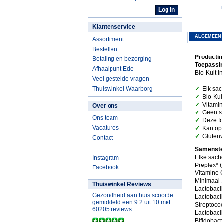
Klantenservice
ALGEMEEN
Assortiment
Bestellen
Productin
Betaling en bezorging
Toepassin
Afhaalpunt Ede
Bio-Kult I
Veel gestelde vragen
✓
Thuiswinkel Waarborg
Elk sac
✓
Bio-Kul
✓
Vitami
Over ons
✓
Geen su
Ons team
✓
Deze fo
✓
Vacatures
Kan op
✓
Glutenvr
Contact
________
Samenstel
Elke sache
Instagram
Preplex* 
Facebook
Vitamine 
Minimaal 
Thuiswinkel Reviews
Lactobaci
Gezondheid aan huis scoorde
Lactobaci
gemiddeld een 9.2 uit 10 met
Streptoco
60205 reviews.
Lactobaci
Bifidobac