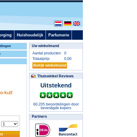
orging
Huishoudelijk
Parfumerie
Uw winkelmand
dingen
Aantal producten
0
n
Totaalprijs
0,00
Bekijk winkelmand
Thuiswinkel Reviews
Uitstekend
60.205 beoordelingen door
bevestigde kopers
Partners
:
en