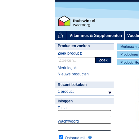
Vitamines & Supplementen
Voedi
Producten zoeken
Merknaam:
Zoek product:
Productnaa
Zoek
Product:
H
Merk-logo's
Nieuwe producten
Recent bekeken
1 product
Inloggen
E-mail
Wachtwoord
Onthoud mij