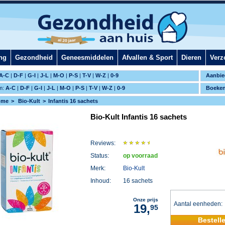
ng
Gezondheid
Geneesmiddelen
Afvallen & Sport
Dieren
Verz
A-C
|
D-F
|
G-I
|
J-L
|
M-O
|
P-S
|
T-V
|
W-Z
|
0-9
Aanbie
m:
A-C
|
D-F
|
G-I
|
J-L
|
M-O
|
P-S
|
T-V
|
W-Z
|
0-9
Boeke
ome
Bio-Kult
Infantis 16 sachets
Bio-Kult Infantis 16 sachets
Reviews:
Status:
op voorraad
Merk:
Bio-Kult
Inhoud:
16 sachets
Onze prijs
Aantal eenheden
19,
95
Bestell