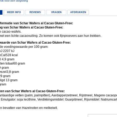
Klik voor een vergroting
MEER INFO
REVIEWS
VRAGEN
AFDRUKKEN
formatie van Schar Wafers al Cacao Gluten-Free:
g van Schar Wafers al Cacao Gluten-Free:
e cacao-wafels.
met een lichte cacaovulling. Zo komen ook fijnproevers aan hun trekken.
waarde van Schar Wafers al Cacao Gluten-Free:
de voedingswaarde per 100 gram:
kJ 2207 kJ
 kCal528 kcal
al 4,9 gram
ten totaal60 gram
9 gram
ezel3,8 gram
l29 gram
digd 13 gram
gram
ten van Schar Wafers al Cacao Gluten-Free:
lantaardige vetten (palm, palmpitten), Aardappelzetmeel, Rijstmeel, Magere cacao
 Emulgator: soja lecithine, Verdikkingsmiddel: Guarpitmeel, Rijsmiddel: Natriumca
n bevatten van Hazelnoten en melkeiwit.