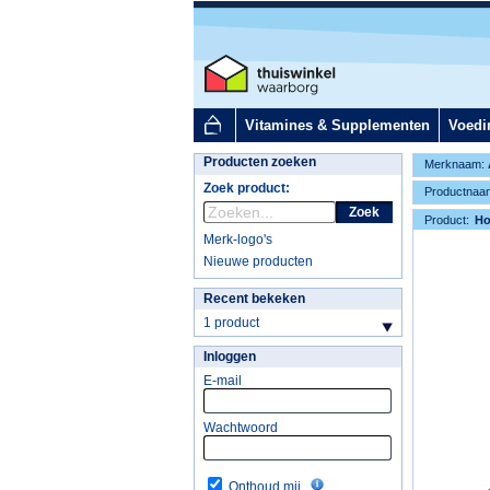
Vitamines & Supplementen
Voedi
Producten zoeken
Merknaam:
Zoek product:
Productnaa
Zoek
Product:
H
Merk-logo's
Nieuwe producten
Recent bekeken
1 product
Inloggen
E-mail
Wachtwoord
Onthoud mij