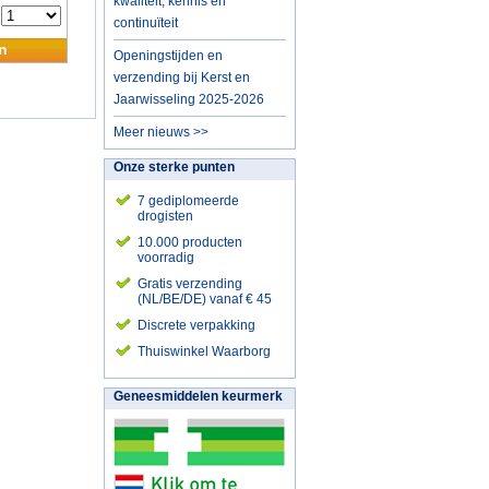
kwaliteit, kennis en
:
continuïteit
n
Openingstijden en
verzending bij Kerst en
Jaarwisseling 2025-2026
Meer nieuws >>
Onze sterke punten
7 gediplomeerde
drogisten
10.000 producten
voorradig
Gratis verzending
(NL/BE/DE) vanaf € 45
Discrete verpakking
Thuiswinkel Waarborg
Geneesmiddelen keurmerk