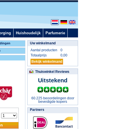
orging
Huishoudelijk
Parfumerie
Uw winkelmand
dingen
Aantal producten
0
n
Totaalprijs
0,00
Bekijk winkelmand
Thuiswinkel Reviews
Uitstekend
60.225 beoordelingen door
bevestigde kopers
Partners
:
en