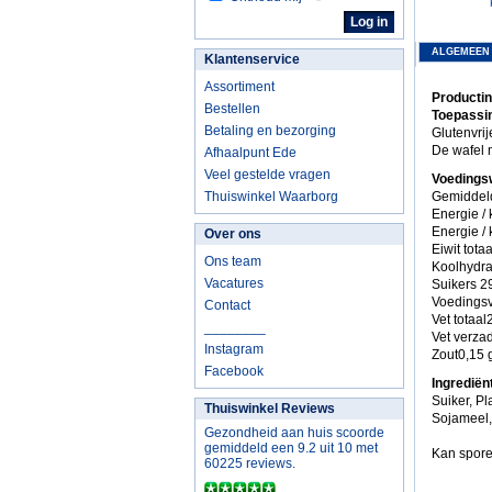
ALGEMEEN
Klantenservice
Assortiment
Productin
Bestellen
Toepassin
Betaling en bezorging
Glutenvrij
De wafel 
Afhaalpunt Ede
Veel gestelde vragen
Voedings
Thuiswinkel Waarborg
Gemiddel
Energie / 
Energie /
Over ons
Eiwit tota
Ons team
Koolhydra
Vacatures
Suikers 2
Voedingsv
Contact
Vet totaa
________
Vet verza
Instagram
Zout0,15 
Facebook
Ingrediën
Suiker, P
Thuiswinkel Reviews
Sojameel,
Gezondheid aan huis scoorde
gemiddeld een 9.2 uit 10 met
Kan spore
60225 reviews.