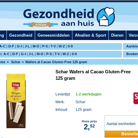
ng
Gezondheid
Geneesmiddelen
Afvallen & Sport
Dieren
Verz
A-C
|
D-F
|
G-I
|
J-L
|
M-O
|
P-S
|
T-V
|
W-Z
|
0-9
Aanbie
m:
A-C
|
D-F
|
G-I
|
J-L
|
M-O
|
P-S
|
T-V
|
W-Z
|
0-9
Boeke
ome
Schar
Wafers al Cacao Gluten-Free 125 gram
Schar Wafers al Cacao Gluten-Free
125 gram
Levertijd:
1-2 werkdagen
Merk:
Schar
Inhoud:
125 gram
Onze prijs
Aantal eenheden
2,
52
Bestell