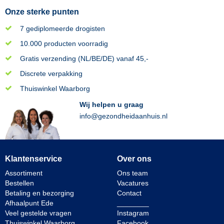
Onze sterke punten
7 gediplomeerde drogisten
10.000 producten voorradig
Gratis verzending (NL/BE/DE) vanaf 45,-
Discrete verpakking
Thuiswinkel Waarborg
Wij helpen u graag
info@gezondheidaanhuis.nl
Klantenservice
Over ons
Assortiment
Ons team
Bestellen
Vacatures
Betaling en bezorging
Contact
Afhaalpunt Ede
________
Veel gestelde vragen
Instagram
Thuiswinkel Waarborg
Facebook