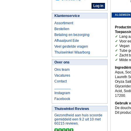
ALGEMEEN
Klantenservice
Assortiment
Productin
Bestellen
Toepassin
Betaling en bezorging
✓
Lang a
Afhaalpunt Ede
✓
Voor e
✓
Vegan
Veel gestelde vragen
✓
Tube g
Thuiswinkel Waarborg
✓
Zacht 
✓
Milde r
Over ons
Ingrediën
Ons team
Aqua, Sod
Vacatures
Laureth Su
Contact
Oryza Sati
Glyceride
________
Acid, Sod
Instagram
17200.
Facebook
Gebruik v
De douche
Thuiswinkel Reviews
Dit produc
Gezondheid aan huis scoorde
gemiddeld een 9.2 uit 10 met
60215 reviews.