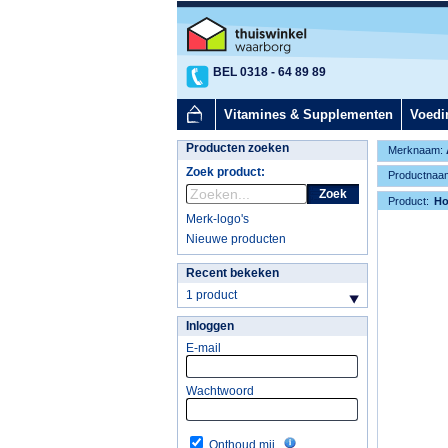
BEL 0318 - 64 89 89
Vitamines & Supplementen
Voedi
Producten zoeken
Merknaam:
Zoek product:
Productnaa
Zoek
Product:
H
Merk-logo's
Nieuwe producten
Recent bekeken
1 product
Inloggen
E-mail
Wachtwoord
Onthoud mij