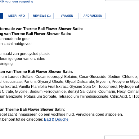
Klik voor een vergroting
MEER INFO
REVIEWS (1)
VRAGEN
AFDRUKKEN
formatie van Therme Bali Flower Shower Satin:
g van Therme Bali Flower Shower Satin:
anhoudende geur
en zacht huidgevoel
emaakt van gerecycled plastic
bloemige geur van orchidee
einiging
ten van Therme Bali Flower Shower Satin:
ium Laureth Sulfate, Cocamidopropyl Betaine, Coco-Glucoside, Sodium Chloride,
lfosuccinate, Parfum, Glyceryl Oleate, Glycol Distearate, Glycerin, Propylene Glycol
va Extract, Vanilla Planifolia Fruit Extract, Glycine Soja Oil, Tocopherol, Hydrogen
s Citrate, Glycine, Sodium Ferrocyanide, Benzyl Salicylate, Coumarin, Hexyl Cinna
ium Benzoate, Potassium Sorbate, Tetrasodium Iminodisuccinate, Citric Acid, CI 16
an Therme Bali Flower Shower Satin:
gel zacht inmasseren op een vochtige huid. Vervolgens goed afspoelen.
t behoort tot de categorie:
Bad & Douche