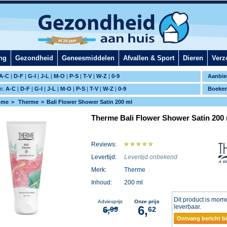
ng
Gezondheid
Geneesmiddelen
Afvallen & Sport
Dieren
Verz
A-C
|
D-F
|
G-I
|
J-L
|
M-O
|
P-S
|
T-V
|
W-Z
|
0-9
Aanbie
m:
A-C
|
D-F
|
G-I
|
J-L
|
M-O
|
P-S
|
T-V
|
W-Z
|
0-9
Boeke
ome
Therme
Bali Flower Shower Satin 200 ml
Therme Bali Flower Shower Satin 200
Reviews:
Levertijd:
Levertijd onbekend
Merk:
Therme
Inhoud:
200 ml
Dit product is mome
Adviesprijs
Onze prijs
leverbaar.
6,
6,
99
62
Ontvang bericht bi