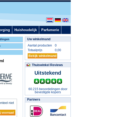
orging
Huishoudelijk
Parfumerie
Uw winkelmand
dingen
Aantal producten
0
n
Totaalprijs
0,00
Bekijk winkelmand
 ml
Thuiswinkel Reviews
Uitstekend
60.215 beoordelingen door
bevestigde kopers
Partners
nteel niet
j voorraad