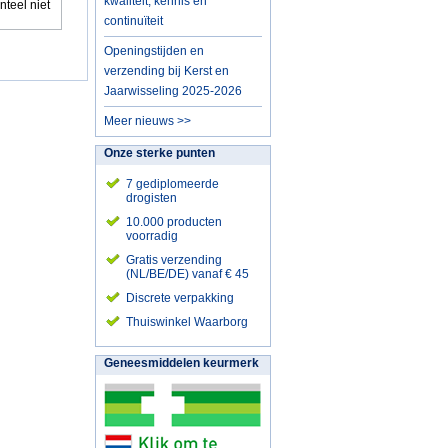
kwaliteit, kennis en
nteel niet
continuïteit
Openingstijden en
verzending bij Kerst en
Jaarwisseling 2025-2026
Meer nieuws >>
Onze sterke punten
7 gediplomeerde
drogisten
10.000 producten
voorradig
Gratis verzending
(NL/BE/DE) vanaf € 45
Discrete verpakking
Thuiswinkel Waarborg
Geneesmiddelen keurmerk