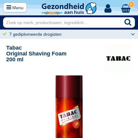
0
Menu
7 gediplomeerde drogisten
Tabac
Original Shaving Foam
200 ml