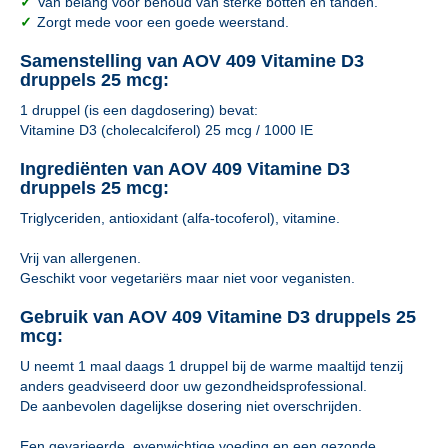
✓
Van belang voor behoud van sterke botten en tanden.
✓
Zorgt mede voor een goede weerstand.
Samenstelling van AOV 409 Vitamine D3
druppels 25 mcg:
1 druppel (is een dagdosering) bevat:
Vitamine D3 (cholecalciferol) 25 mcg / 1000 IE
Ingrediënten van AOV 409 Vitamine D3
druppels 25 mcg:
Triglyceriden, antioxidant (alfa-tocoferol), vitamine.
Vrij van allergenen.
Geschikt voor vegetariërs maar niet voor veganisten.
Gebruik van AOV 409 Vitamine D3 druppels 25
mcg:
U neemt 1 maal daags 1 druppel bij de warme maaltijd tenzij
anders geadviseerd door uw gezondheidsprofessional.
De aanbevolen dagelijkse dosering niet overschrijden.
Een gevarieerde, evenwichtige voeding en een gezonde