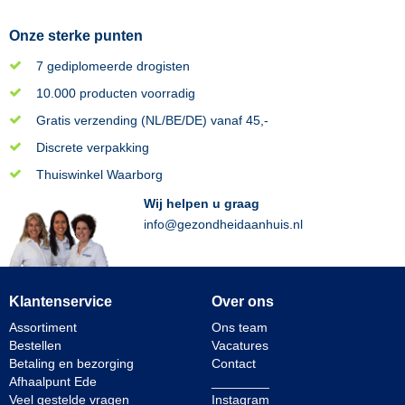
Onze sterke punten
7 gediplomeerde drogisten
10.000 producten voorradig
Gratis verzending (NL/BE/DE) vanaf 45,-
Discrete verpakking
Thuiswinkel Waarborg
Wij helpen u graag
info@gezondheidaanhuis.nl
Klantenservice
Over ons
Assortiment
Ons team
Bestellen
Vacatures
Betaling en bezorging
Contact
Afhaalpunt Ede
________
Veel gestelde vragen
Instagram