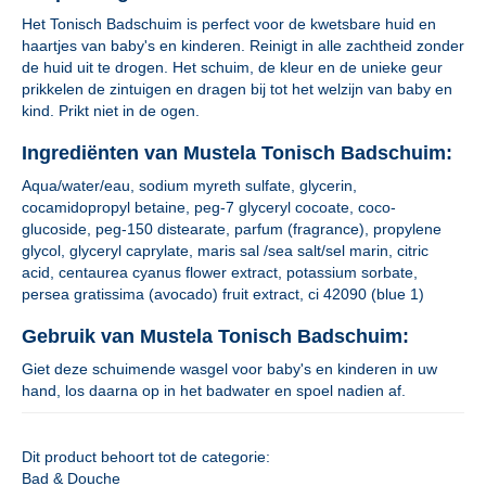
Het Tonisch Badschuim is perfect voor de kwetsbare huid en
haartjes van baby's en kinderen. Reinigt in alle zachtheid zonder
de huid uit te drogen. Het schuim, de kleur en de unieke geur
prikkelen de zintuigen en dragen bij tot het welzijn van baby en
kind. Prikt niet in de ogen.
Ingrediënten van Mustela Tonisch Badschuim:
Aqua/water/eau, sodium myreth sulfate, glycerin,
cocamidopropyl betaine, peg-7 glyceryl cocoate, coco-
glucoside, peg-150 distearate, parfum (fragrance), propylene
glycol, glyceryl caprylate, maris sal /sea salt/sel marin, citric
acid, centaurea cyanus flower extract, potassium sorbate,
persea gratissima (avocado) fruit extract, ci 42090 (blue 1)
Gebruik van Mustela Tonisch Badschuim:
Giet deze schuimende wasgel voor baby's en kinderen in uw
hand, los daarna op in het badwater en spoel nadien af.
Dit product behoort tot de categorie:
Bad & Douche