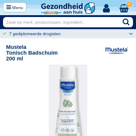
0
Menu
7 gediplomeerde drogisten
Mustela
Tonisch Badschuim
200 ml
89
10,