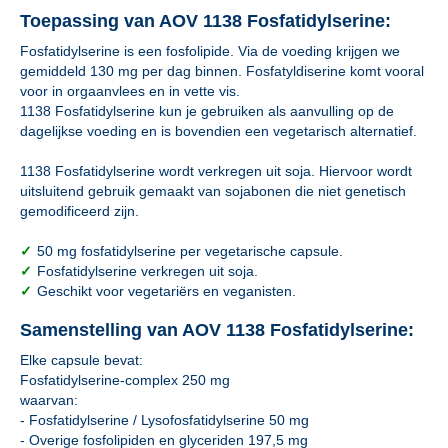
Toepassing van AOV 1138 Fosfatidylserine:
Fosfatidylserine is een fosfolipide. Via de voeding krijgen we
gemiddeld 130 mg per dag binnen. Fosfatyldiserine komt vooral
voor in orgaanvlees en in vette vis.
1138 Fosfatidylserine kun je gebruiken als aanvulling op de
dagelijkse voeding en is bovendien een vegetarisch alternatief.
1138 Fosfatidylserine wordt verkregen uit soja. Hiervoor wordt
uitsluitend gebruik gemaakt van sojabonen die niet genetisch
gemodificeerd zijn.
✓
50 mg fosfatidylserine per vegetarische capsule.
✓
Fosfatidylserine verkregen uit soja.
✓
Geschikt voor vegetariërs en veganisten.
Samenstelling van AOV 1138 Fosfatidylserine:
Elke capsule bevat:
Fosfatidylserine-complex 250 mg
waarvan:
- Fosfatidylserine / Lysofosfatidylserine 50 mg
- Overige fosfolipiden en glyceriden 197,5 mg