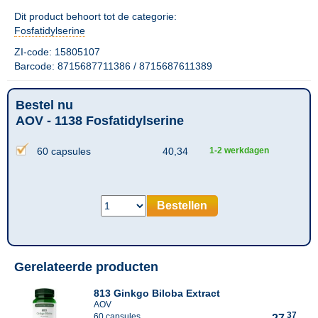
Dit product behoort tot de categorie:
Fosfatidylserine
ZI-code: 15805107
Barcode: 8715687711386 / 8715687611389
Bestel nu
AOV - 1138 Fosfatidylserine
60 capsules
40,34
1-2 werkdagen
Bestellen
Gerelateerde producten
813 Ginkgo Biloba Extract
AOV
37
60 capsules