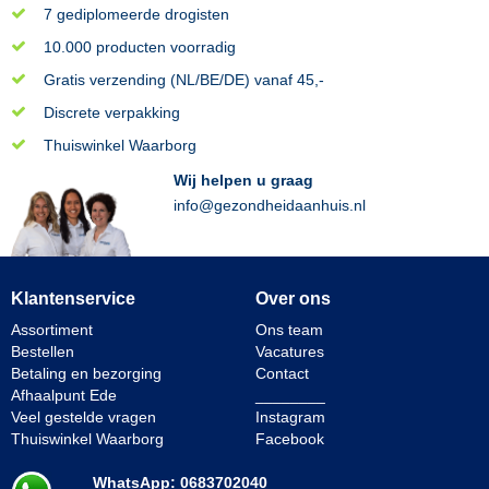
7 gediplomeerde drogisten
10.000 producten voorradig
Gratis verzending (NL/BE/DE) vanaf 45,-
Discrete verpakking
Thuiswinkel Waarborg
Wij helpen u graag
info@gezondheidaanhuis.nl
Klantenservice
Over ons
Assortiment
Ons team
Bestellen
Vacatures
Betaling en bezorging
Contact
Afhaalpunt Ede
________
Veel gestelde vragen
Instagram
Thuiswinkel Waarborg
Facebook
WhatsApp: 0683702040