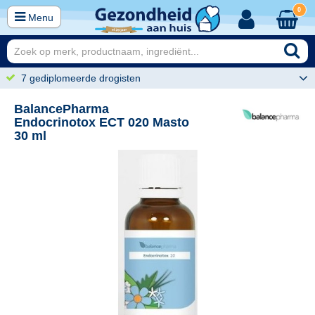
0
Menu
7 gediplomeerde drogisten
BalancePharma
Endocrinotox ECT 020 Masto
30 ml
50
22,