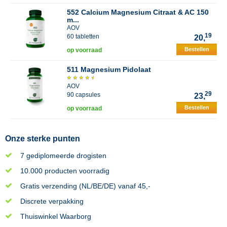
552 Calcium Magnesium Citraat & AC 150
m...
AOV
19
60 tabletten
20,
Bestellen
op voorraad
511 Magnesium Pidolaat
AOV
29
90 capsules
23,
Bestellen
op voorraad
Onze sterke punten
7 gediplomeerde drogisten
10.000 producten voorradig
Gratis verzending (NL/BE/DE) vanaf 45,-
Discrete verpakking
Thuiswinkel Waarborg