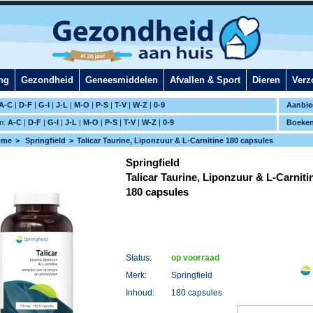
ng
Gezondheid
Geneesmiddelen
Afvallen & Sport
Dieren
Verz
A-C
|
D-F
|
G-I
|
J-L
|
M-O
|
P-S
|
T-V
|
W-Z
|
0-9
Aanbie
m:
A-C
|
D-F
|
G-I
|
J-L
|
M-O
|
P-S
|
T-V
|
W-Z
|
0-9
Boeke
ome
Springfield
Talicar Taurine, Liponzuur & L-Carnitine 180 capsules
Springfield
Talicar Taurine, Liponzuur & L-Carniti
180 capsules
Status:
op voorraad
Merk:
Springfield
Inhoud:
180 capsules