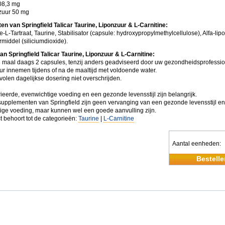
08,3 mg
nzuur 50 mg
ten van Springfield Talicar Taurine, Liponzuur & L-Carnitine:
e-L-Tartraat, Taurine, Stabilisator (capsule: hydroxypropylmethylcellulose), Alfa-lip
rmiddel (siliciumdioxide).
an Springfield Talicar Taurine, Liponzuur & L-Carnitine:
 maal daags 2 capsules, tenzij anders geadviseerd door uw gezondheidsprofessio
ur innemen tijdens of na de maaltijd met voldoende water.
olen dagelijkse dosering niet overschrijden.
ieerde, evenwichtige voeding en een gezonde levensstijl zijn belangrijk.
upplementen van Springfield zijn geen vervanging van een gezonde levensstijl e
ige voeding, maar kunnen wel een goede aanvulling zijn.
t behoort tot de categorieën:
Taurine
|
L-Carnitine
Aantal eenheden
Bestelle