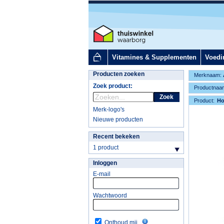
Vitamines & Supplementen
Voedi
Producten zoeken
Merknaam:
Zoek product:
Productnaa
Zoek
Product:
H
Merk-logo's
Nieuwe producten
Recent bekeken
1 product
Inloggen
E-mail
Wachtwoord
Onthoud mij