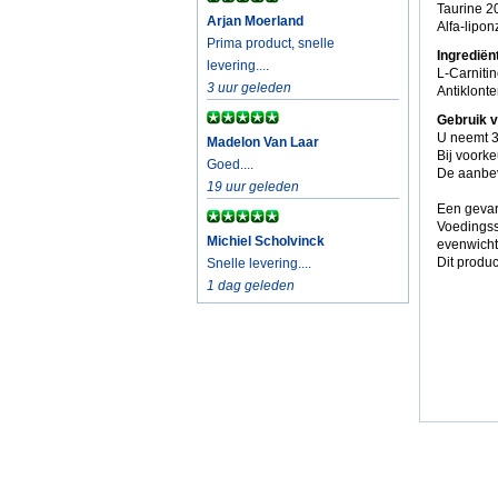
Taurine 2
Arjan Moerland
Alfa-lipo
Prima product, snelle
Ingrediën
levering....
L-Carnitin
3 uur geleden
Antiklonte
Gebruik v
U neemt 3
Madelon Van Laar
Bij voorke
Goed....
De aanbev
19 uur geleden
Een gevar
Voedingss
Michiel Scholvinck
evenwicht
Dit produc
Snelle levering....
1 dag geleden