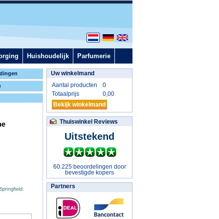
orging
Huishoudelijk
Parfumerie
Uw winkelmand
dingen
Aantal producten
0
n
Totaalprijs
0,00
Bekijk winkelmand
Thuiswinkel Reviews
ne
Uitstekend
60.225 beoordelingen door
bevestigde kopers
Partners