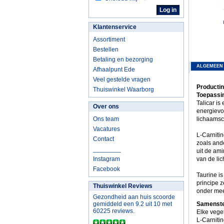
Klantenservice
Assortiment
Bestellen
Betaling en bezorging
ALGEMEEN
Afhaalpunt Ede
Veel gestelde vragen
Productin
Thuiswinkel Waarborg
Toepassin
Talicar is
Over ons
energievo
Ons team
lichaamsc
Vacatures
L-Carniti
Contact
zoals ande
________
uit de ami
Instagram
van de li
Facebook
Taurine i
principe 
Thuiswinkel Reviews
onder mee
Gezondheid aan huis scoorde
gemiddeld een 9.2 uit 10 met
Samenstel
60225 reviews.
Elke vege
L-Carniti