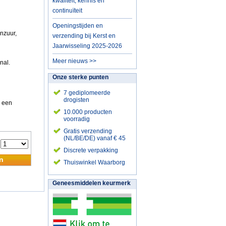
kwaliteit, kennis en
continuïteit
Openingstijden en
onzuur,
verzending bij Kerst en
Jaarwisseling 2025-2026
Meer nieuws >>
nal.
Onze sterke punten
7 gediplomeerde
drogisten
n een
10.000 producten
voorradig
Gratis verzending
(NL/BE/DE) vanaf € 45
:
Discrete verpakking
n
Thuiswinkel Waarborg
Geneesmiddelen keurmerk