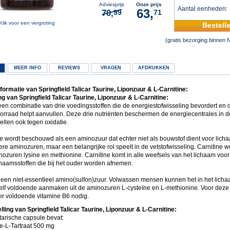
Adviesprijs
Onze prijs
Aantal eenheden
63,
70,
99
71
Klik voor een vergroting
Bestell
(gratis bezorging binnen 
MEER INFO
REVIEWS
VRAGEN
AFDRUKKEN
formatie van Springfield Talicar Taurine, Liponzuur & L-Carnitine:
g van Springfield Talicar Taurine, Liponzuur & L-Carnitine:
 een combinatie van drie voedingsstoffen die de energiestofwisseling bevordert en 
orraad helpt aanvullen. Deze drie nutriënten beschermen de energiecentrales in d
ellen ook tegen oxidatie.
ne wordt beschouwd als een aminozuur dat echter niet als bouwstof dient voor lic
re aminozuren, maar een belangrijke rol speelt in de vetstofwisseling. Carnitine 
nozuren lysine en methionine. Carnitine komt in alle weefsels van het lichaam voor
chaamsstoffen die bij het ouder worden afnemen.
s een niet-essentieel amino(sulfon)zuur. Volwassen mensen kunnen het in het licha
zelf voldoende aanmaken uit de aminozuren L-cysteïne en L-methionine. Voor deze 
r voldoende vitamine B6 nodig.
ling van Springfield Talicar Taurine, Liponzuur & L-Carnitine:
tarische capsule bevat:
ne-L-Tartraat 500 mg