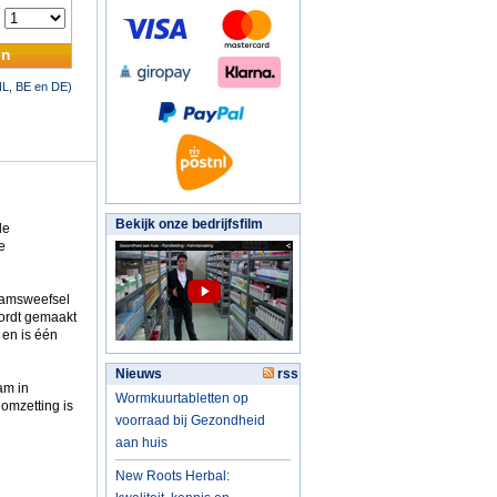
:
en
NL, BE en DE)
Bekijk onze bedrijfsfilm
de
e
haamsweefsel
wordt gemaakt
 en is één
Nieuws
rss
am in
Wormkuurtabletten op
omzetting is
voorraad bij Gezondheid
aan huis
New Roots Herbal: