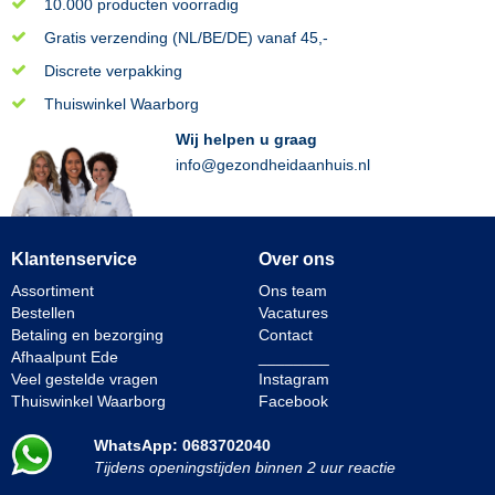
10.000 producten voorradig
Gratis verzending (NL/BE/DE) vanaf 45,-
Discrete verpakking
Thuiswinkel Waarborg
Wij helpen u graag
info@gezondheidaanhuis.nl
Klantenservice
Over ons
Assortiment
Ons team
Bestellen
Vacatures
Betaling en bezorging
Contact
Afhaalpunt Ede
________
Veel gestelde vragen
Instagram
Thuiswinkel Waarborg
Facebook
WhatsApp: 0683702040
Tijdens openingstijden binnen 2 uur reactie