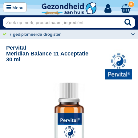
0
Menu
7 gediplomeerde drogisten
Pervital
Meridian Balance 11 Acceptatie
30 ml