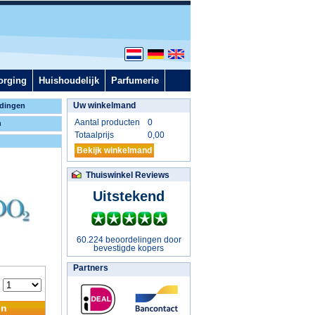
orging
Huishoudelijk
Parfumerie
Uw winkelmand
dingen
Aantal producten
0
n
Totaalprijs
0,00
Bekijk winkelmand
Thuiswinkel Reviews
Uitstekend
60.224 beoordelingen door
bevestigde kopers
Partners
:
en