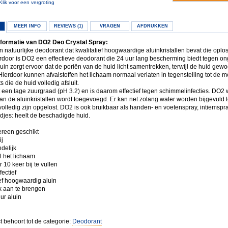
Klik voor een vergroting
MEER INFO
REVIEWS (1)
VRAGEN
AFDRUKKEN
formatie van DO2 Deo Crystal Spray:
 natuurlijke deodorant dat kwalitatief hoogwaardige aluinkristallen bevat die oplos
erdoor is DO2 een effectieve deodorant die 24 uur lang bescherming biedt tegen 
uin zorgt ervoor dat de poriën van de huid licht samentrekken, terwijl de huid gewoo
ierdoor kunnen afvalstoffen het lichaam normaal verlaten in tegenstelling tot de 
 die de huid volledig afsluit.
 een lage zuurgraad (pH 3.2) en is daarom effectief tegen schimmelinfecties. DO2 
an de aluinkristallen wordt toegevoegd. Er kan net zolang water worden bijgevuld t
 volledig zijn opgelost. DO2 is ook bruikbaar als handen- en voetenspray, intiemspra
ndjes: heelt de beschadigde huid.
ereen geschikt
ij
ndelijk
l het lichaam
 10 keer bij te vullen
fectief
ief hoogwaardig aluin
jk aan te brengen
ur aluin
t behoort tot de categorie:
Deodorant