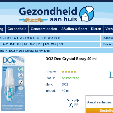
ng
Gezondheid
Geneesmiddelen
Afvallen & Sport
Dieren
Verz
A-C
|
D-F
|
G-I
|
J-L
|
M-O
|
P-S
|
T-V
|
W-Z
|
0-9
Aanbie
m:
A-C
|
D-F
|
G-I
|
J-L
|
M-O
|
P-S
|
T-V
|
W-Z
|
0-9
Boeke
ome
DO2
Deo Crystal Spray 40 ml
DO2 Deo Crystal Spray 40 ml
Reviews:
Status:
op voorraad
Merk:
DO2
Inhoud:
40 ml
Onze prijs
Aantal eenheden
7,
99
Bestell