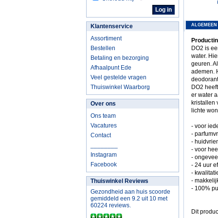
ALGEMEEN
Klantenservice
Assortiment
Productin
Bestellen
DO2 is een
water. Hi
Betaling en bezorging
geuren. Al
Afhaalpunt Ede
ademen. H
Veel gestelde vragen
deodorants
Thuiswinkel Waarborg
DO2 heeft
er water a
kristallen
Over ons
lichte wo
Ons team
Vacatures
- voor ied
- parfumvr
Contact
- huidvrie
________
- voor hee
Instagram
- ongeveer
Facebook
- 24 uur ef
- kwalitat
- makkeli
Thuiswinkel Reviews
- 100% pu
Gezondheid aan huis scoorde
gemiddeld een 9.2 uit 10 met
60224 reviews.
Dit produc