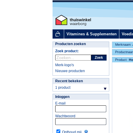
Vitamines & Supplementen
Voedi
Producten zoeken
Merknaam:
Zoek product:
Productnaa
Zoek
Product:
H
Merk-logo's
Nieuwe producten
Recent bekeken
1 product
Inloggen
E-mail
Wachtwoord
Onthoud mij