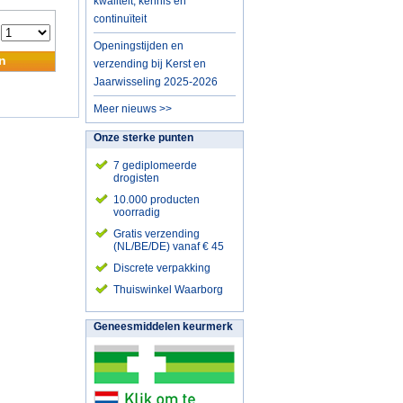
kwaliteit, kennis en
continuïteit
:
Openingstijden en
n
verzending bij Kerst en
Jaarwisseling 2025-2026
Meer nieuws >>
Onze sterke punten
7 gediplomeerde
drogisten
10.000 producten
voorradig
Gratis verzending
(NL/BE/DE) vanaf € 45
Discrete verpakking
Thuiswinkel Waarborg
Geneesmiddelen keurmerk