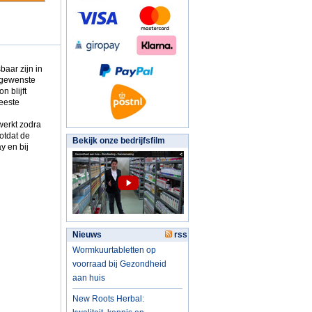
baar zijn in
ongewenste
n blijft
meeste
werkt zodra
otdat de
Bekijk onze bedrijfsfilm
y en bij
Nieuws
rss
Wormkuurtabletten op
voorraad bij Gezondheid
aan huis
New Roots Herbal: