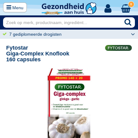
0
Menu
7 gediplomeerde drogisten
Fytostar
Giga-Complex Knoflook
160 capsules
29
48,