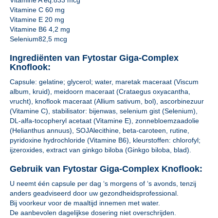
Vitamine A eq.833 mcg
Vitamine C 60 mg
Vitamine E 20 mg
Vitamine B6 4,2 mg
Selenium82,5 mcg
Ingrediënten van Fytostar Giga-Complex
Knoflook:
Capsule: gelatine; glycerol; water, maretak maceraat (Viscum
album, kruid), meidoorn maceraat (Crataegus oxyacantha,
vrucht), knoflook maceraat (Allium sativum, bol), ascorbinezuur
(Vitamine C), stabilisator: bijenwas, selenium gist (Selenium),
DL-alfa-tocopheryl acetaat (Vitamine E), zonnebloemzaadolie
(Helianthus annuus), SOJAlecithine, beta-caroteen, rutine,
pyridoxine hydrochloride (Vitamine B6), kleurstoffen: chlorofyl;
ijzeroxides, extract van ginkgo biloba (Ginkgo biloba, blad).
Gebruik van Fytostar Giga-Complex Knoflook:
U neemt één capsule per dag ‘s morgens of ‘s avonds, tenzij
anders geadviseerd door uw gezondheidsprofessional.
Bij voorkeur voor de maaltijd innemen met water.
De aanbevolen dagelijkse dosering niet overschrijden.