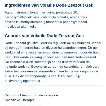
Ingrediënten van Volatile Dode Zeezout Gel:
Aqua, natrium chloride mermorte, polysobate 20,
carboxymethylcellulose, calendula offinalis, rosmarinus
officinalis, methyldibromo glutanoritrile,phenoxyethanol,
melaleuca alternifolia.
Gebruik van Volatile Dode Zeezout Gel:
Dode Zeezout gel stimuleert en reguleert de huidfuncties. Ideaal
bij een geïrriteerde huid en diverse huidaandoeningen. De gel
werkt snel en effectief en wordt direct opgenomen door de huid.
Een uitstekende vervanging voor een bad met Dode Zeezout.
De essentiële oliën, rozemarijn en tea tree versterken de
helende werking. Bovendien zorgen de calendula- en aloë vera-
extracten voor een verzorgende en voedende werking voor de
huid. Ook dit paradepaardje is een 100% natuurlijk
huidverzorgingsproduct.
Dit product behoort tot de categorie:
Specifieke Therapie