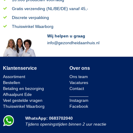
Gratis verzending (NL/BE/DE) vanaf 45,-
Discrete verpakking
Thuiswinkel Waarborg
Wij helpen u graag
info@gezondheidaanhuis.nl
Klantenservice
Over ons
Assortiment
Ons team
Bestellen
Vacatures
Betaling en bezorging
Contact
Afhaalpunt Ede
________
Veel gestelde vragen
Instagram
Thuiswinkel Waarborg
Facebook
WhatsApp: 0683702040
Tijdens openingstijden binnen 2 uur reactie