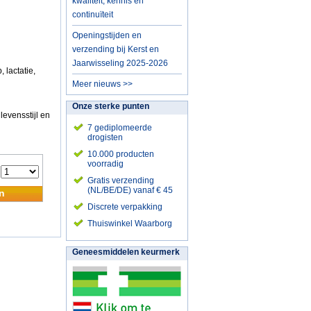
kwaliteit, kennis en
continuïteit
Openingstijden en
verzending bij Kerst en
Jaarwisseling 2025-2026
lactatie,
Meer nieuws >>
Onze sterke punten
evensstijl en
7 gediplomeerde
drogisten
10.000 producten
voorradig
:
Gratis verzending
(NL/BE/DE) vanaf € 45
n
Discrete verpakking
Thuiswinkel Waarborg
Geneesmiddelen keurmerk