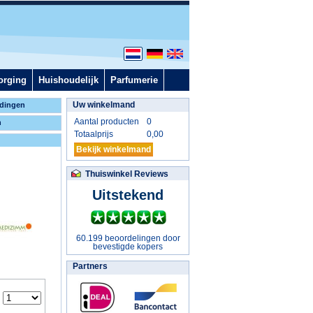
orging
Huishoudelijk
Parfumerie
Uw winkelmand
dingen
Aantal producten
0
n
Totaalprijs
0,00
Bekijk winkelmand
Thuiswinkel Reviews
Uitstekend
60.199 beoordelingen door
bevestigde kopers
Partners
: