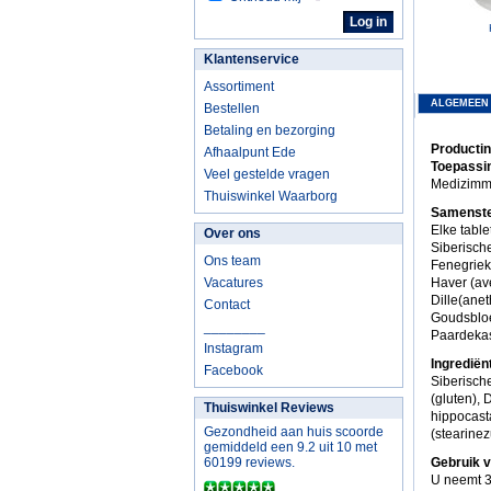
Klantenservice
Assortiment
ALGEMEEN
Bestellen
Betaling en bezorging
Producti
Afhaalpunt Ede
Toepassi
Veel gestelde vragen
Medizimm 
Thuiswinkel Waarborg
Samenste
Elke table
Over ons
Siberisch
Ons team
Fenegrie
Vacatures
Haver (av
Dille(ane
Contact
Goudsbloe
________
Paardekas
Instagram
Ingredië
Facebook
Siberisch
(gluten), 
Thuiswinkel Reviews
hippocasta
Gezondheid aan huis scoorde
(stearinez
gemiddeld een 9.2 uit 10 met
60199 reviews.
Gebruik 
U neemt 3