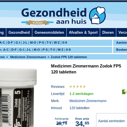
ng
Gezondheid
Geneesmiddelen
Afvallen & Sport
Dieren
Verz
A-C
|
D-F
|
G-I
|
J-L
|
M-O
|
P-S
|
T-V
|
W-Z
|
0-9
Aanbie
m:
A-C
|
D-F
|
G-I
|
J-L
|
M-O
|
P-S
|
T-V
|
W-Z
|
0-9
Boeke
ome
Medizimm Zimmermann
Zodok FP5 120 tabletten
Medizimm Zimmermann Zodok FP5
120 tabletten
Reviews:
Levertijd:
1-2 werkdagen
Merk:
Medizimm Zimmermann
Inhoud:
120 tabletten
Adviesprijs
Onze prijs
Aantal eenheden
34,
36,
78
85