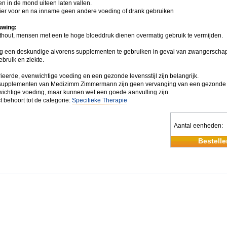
en in de mond uiteen laten vallen.
ier voor en na inname geen andere voeding of drank gebruiken
wing:
thout, mensen met een te hoge bloeddruk dienen overmatig gebruik te vermijden.
 een deskundige alvorens supplementen te gebruiken in geval van zwangerschap, 
bruik en ziekte.
ieerde, evenwichtige voeding en een gezonde levensstijl zijn belangrijk.
upplementen van Medizimm Zimmermann zijn geen vervanging van een gezonde l
ichtige voeding, maar kunnen wel een goede aanvulling zijn.
t behoort tot de categorie:
Specifieke Therapie
Aantal eenheden
Bestelle