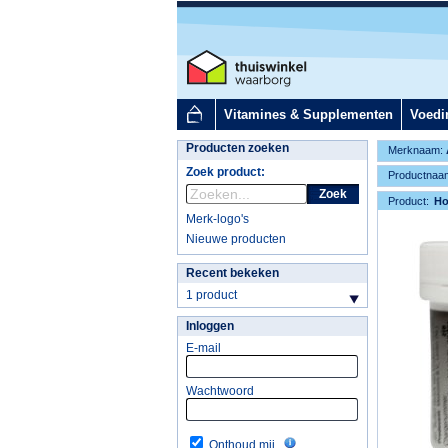
Vitamines & Supplementen
Voedi
Producten zoeken
Merknaam:
Zoek product:
Productnaa
Zoek
Product:
H
Merk-logo's
Nieuwe producten
Recent bekeken
1 product
Inloggen
E-mail
Wachtwoord
Onthoud mij