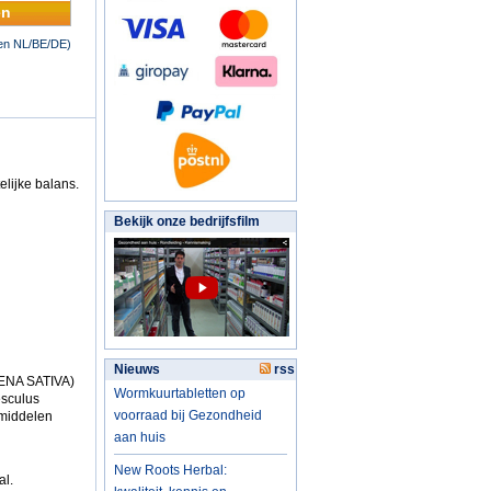
en
nen NL/BE/DE)
lijke balans.
Bekijk onze bedrijfsfilm
Nieuws
rss
VENA SATIVA)
Wormkuurtabletten op
esculus
voorraad bij Gezondheid
rmiddelen
aan huis
New Roots Herbal:
al.