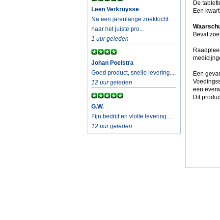
De tablett
Leen Verkruysse
Een kwart
Na een jarenlange zoektocht
Waarschu
naar het juiste pro...
Bevat zoe
1 uur geleden
Raadpleeg
medicijnge
Johan Poelstra
Goed product, snelle levering....
Een gevar
Voedingss
12 uur geleden
een evenw
Dit produc
G.W.
Fijn bedrijf en vlotte levering....
12 uur geleden