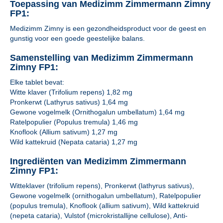
Toepassing van Medizimm Zimmermann Zimny
FP1:
Medizimm Zimny is een gezondheidsproduct voor de geest en
gunstig voor een goede geestelijke balans.
Samenstelling van Medizimm Zimmermann
Zimny FP1:
Elke tablet bevat:
Witte klaver (Trifolium repens) 1,82 mg
Pronkerwt (Lathyrus sativus) 1,64 mg
Gewone vogelmelk (Ornithogalun umbellatum) 1,64 mg
Ratelpopulier (Populus tremula) 1,46 mg
Knoflook (Allium sativum) 1,27 mg
Wild kattekruid (Nepata cataria) 1,27 mg
Ingrediënten van Medizimm Zimmermann
Zimny FP1:
Witteklaver (trifolium repens), Pronkerwt (lathyrus sativus),
Gewone vogelmelk (ornithogalun umbellatum), Ratelpopulier
(populus tremula), Knoflook (allium sativum), Wild kattekruid
(nepeta cataria), Vulstof (microkristallijne cellulose), Anti-