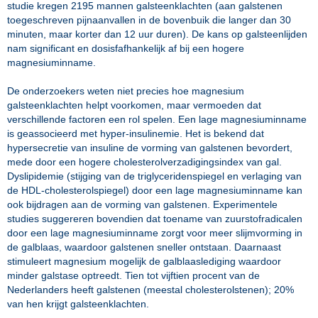
studie kregen 2195 mannen galsteenklachten (aan galstenen
toegeschreven pijnaanvallen in de bovenbuik die langer dan 30
minuten, maar korter dan 12 uur duren). De kans op galsteenlijden
nam significant en dosisfafhankelijk af bij een hogere
magnesiuminname.
De onderzoekers weten niet precies hoe magnesium
galsteenklachten helpt voorkomen, maar vermoeden dat
verschillende factoren een rol spelen. Een lage magnesiuminname
is geassocieerd met hyper-insulinemie. Het is bekend dat
hypersecretie van insuline de vorming van galstenen bevordert,
mede door een hogere cholesterolverzadigingsindex van gal.
Dyslipidemie (stijging van de triglyceridenspiegel en verlaging van
de HDL-cholesterolspiegel) door een lage magnesiuminname kan
ook bijdragen aan de vorming van galstenen. Experimentele
studies suggereren bovendien dat toename van zuurstofradicalen
door een lage magnesiuminname zorgt voor meer slijmvorming in
de galblaas, waardoor galstenen sneller ontstaan. Daarnaast
stimuleert magnesium mogelijk de galblaaslediging waardoor
minder galstase optreedt. Tien tot vijftien procent van de
Nederlanders heeft galstenen (meestal cholesterolstenen); 20%
van hen krijgt galsteenklachten.