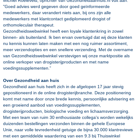
Michiel Roeleveld, oprichter van Gezondheidaanhuis.nl vult aan:
"Goed advies werd gegeven door goed geïnformeerde
medewerkers, daar verandert niets aan, bij ons zijn alle
medewerkers met klantcontact gediplomeerd drogist of
orthomoleculair therapeut.
Gezondheidswebwinkel heeft een loyale klantenkring in zowel
binnen- als buitenland. Ik ben ervan overtuigd dat wij deze klanten
nu kennis kunnen laten maken met een nog ruimer assortiment,
meer verzendopties en een snellere verzending. Met de overname
van Gezondheidswebwinkel verstevigen wij onze marktpositie als
online verkoper van drogisterijproducten en met name
voedingssupplementen.”
Over Gezondheid aan huis
Gezondheid aan huis heeft zich in de afgelopen 17 jaar stevig
gepositioneerd in de online drogisterijbranche. Deze positionering
komt met name door onze brede kennis, persoonlijke advisering en
een groeiend aanbod van voedingssupplementen,
drogisterijproducten, biologische voeding en lichaamsverzorging.
Met een team van ruim 30 enthousiaste collega's worden wekelijks
duizenden bestellingen verzonden binnen de gehele Europese
Unie, naar volle tevredenheid getuige de bijna 30.000 klantreviews
met een gemiddelde waardering van een 9.3 bij Thuiswinkel