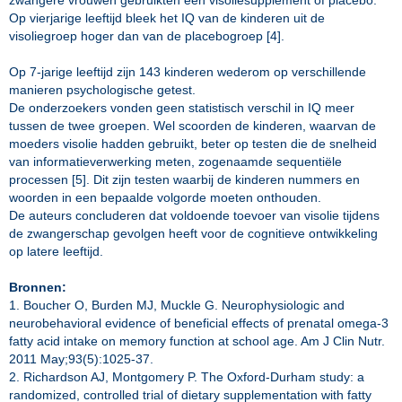
zwangere vrouwen gebruikten een visoliesupplement of placebo.
Op vierjarige leeftijd bleek het IQ van de kinderen uit de
visoliegroep hoger dan van de placebogroep [4].
Op 7-jarige leeftijd zijn 143 kinderen wederom op verschillende
manieren psychologische getest.
De onderzoekers vonden geen statistisch verschil in IQ meer
tussen de twee groepen. Wel scoorden de kinderen, waarvan de
moeders visolie hadden gebruikt, beter op testen die de snelheid
van informatieverwerking meten, zogenaamde sequentiële
processen [5]. Dit zijn testen waarbij de kinderen nummers en
woorden in een bepaalde volgorde moeten onthouden.
De auteurs concluderen dat voldoende toevoer van visolie tijdens
de zwangerschap gevolgen heeft voor de cognitieve ontwikkeling
op latere leeftijd.
Bronnen:
1. Boucher O, Burden MJ, Muckle G. Neurophysiologic and
neurobehavioral evidence of beneficial effects of prenatal omega-3
fatty acid intake on memory function at school age. Am J Clin Nutr.
2011 May;93(5):1025-37.
2. Richardson AJ, Montgomery P. The Oxford-Durham study: a
randomized, controlled trial of dietary supplementation with fatty