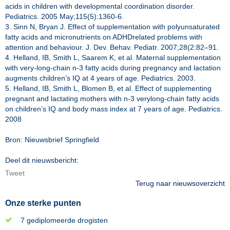
acids in children with developmental coordination disorder.
Pediatrics. 2005 May;115(5):1360-6.
3. Sinn N, Bryan J. Effect of supplementation with polyunsaturated
fatty acids and micronutrients on ADHDrelated problems with
attention and behaviour. J. Dev. Behav. Pediatr. 2007;28(2:82–91.
4. Helland, IB, Smith L, Saarem K, et al. Maternal supplementation
with very-long-chain n-3 fatty acids during pregnancy and lactation
augments children’s IQ at 4 years of age. Pediatrics. 2003.
5. Helland, IB, Smith L, Blomen B, et al. Effect of supplementing
pregnant and lactating mothers with n-3 verylong-chain fatty acids
on children’s IQ and body mass index at 7 years of age. Pediatrics.
2008
Bron: Nieuwsbrief Springfield
Deel dit nieuwsbericht:
Tweet
Terug naar nieuwsoverzicht
Onze sterke punten
7 gediplomeerde drogisten