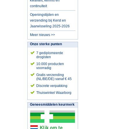
kwaliteit, kennis en
continuïteit
Openingstijden en
verzending bij Kerst en
Jaarwisseling 2025-2026
Meer nieuws >>
Onze sterke punten
7 gediplomeerde
drogisten
10.000 producten
voorradig
Gratis verzending
(NL/BE/DE) vanaf € 45
Discrete verpakking
Thuiswinkel Waarborg
Geneesmiddelen keurmerk