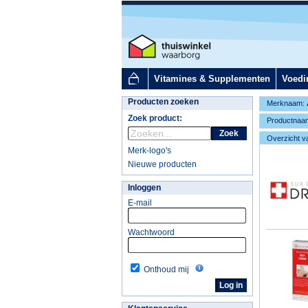
Vitamines & Supplementen
Voedi
Producten zoeken
Merknaam:
Zoek product:
Productnaa
Zoek
Overzicht v
Merk-logo's
Nieuwe producten
Inloggen
E-mail
Wachtwoord
Onthoud mij