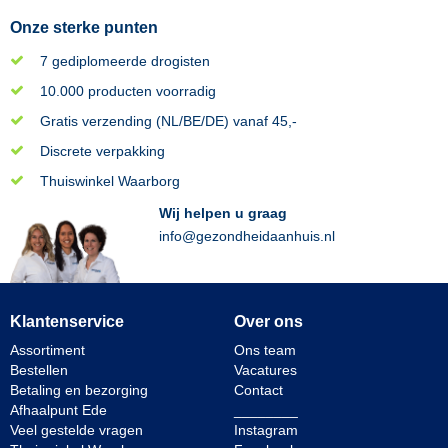
Onze sterke punten
7 gediplomeerde drogisten
10.000 producten voorradig
Gratis verzending (NL/BE/DE) vanaf 45,-
Discrete verpakking
Thuiswinkel Waarborg
Wij helpen u graag
info@gezondheidaanhuis.nl
Klantenservice
Over ons
Assortiment
Ons team
Bestellen
Vacatures
Betaling en bezorging
Contact
Afhaalpunt Ede
________
Veel gestelde vragen
Instagram