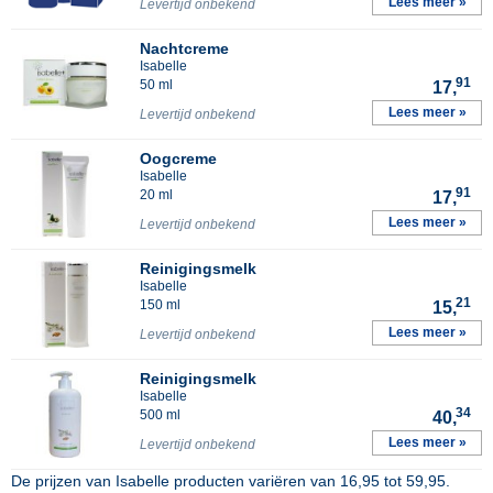
Lees meer »
Levertijd onbekend
Nachtcreme
Isabelle
91
50 ml
17,
Lees meer »
Levertijd onbekend
Oogcreme
Isabelle
91
20 ml
17,
Lees meer »
Levertijd onbekend
Reinigingsmelk
Isabelle
21
150 ml
15,
Lees meer »
Levertijd onbekend
Reinigingsmelk
Isabelle
34
500 ml
40,
Lees meer »
Levertijd onbekend
De prijzen van
Isabelle
producten variëren van
16,95
tot
59,95
.