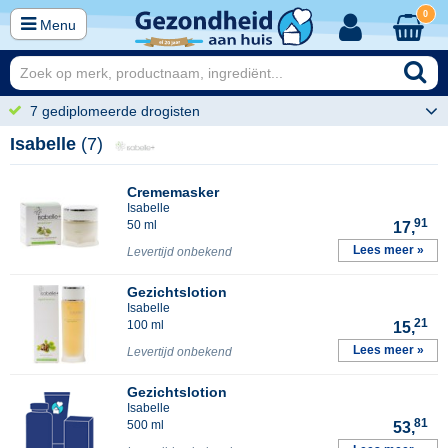
0
Menu
7 gediplomeerde drogisten
Isabelle
(7)
Crememasker
Isabelle
91
50 ml
17,
Lees meer »
Levertijd onbekend
Gezichtslotion
Isabelle
21
100 ml
15,
Lees meer »
Levertijd onbekend
Gezichtslotion
Isabelle
81
500 ml
53,