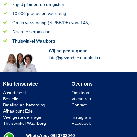
7 gediplomeerde drogisten
10.000 producten voorradig
Gratis verzending (NL/BE/DE) vanaf 45,-
Discrete verpakking
Thuiswinkel Waarborg
Wij helpen u graag
info@gezondheidaanhuis.nl
Klantenservice
Over ons
Assortiment
Ons team
Bestellen
Vacatures
Betaling en bezorging
Contact
Afhaalpunt Ede
________
Veel gestelde vragen
Instagram
Thuiswinkel Waarborg
Facebook
WhatsApp: 0683702040