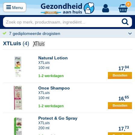
0
Menu
7 gediplomeerde drogisten
XTLuis
(4)
Natural Lotion
XTLuis
04
100 ml
17,
Bestellen
1-2 werkdagen
Once Shampoo
XTLuis
65
100 ml
16,
Bestellen
1-2 werkdagen
Protect & Go Spray
XTLuis
73
200 ml
17,