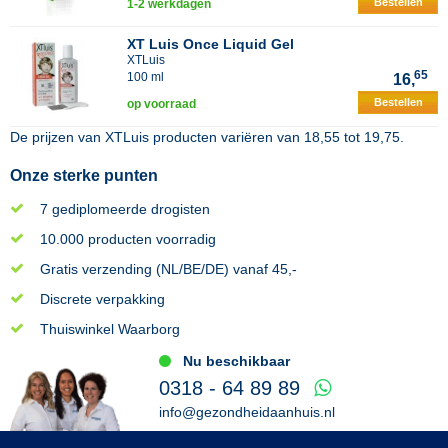
Bestellen
1-2 werkdagen
XT Luis Once Liquid Gel
XTLuis
65
100 ml
16,
Bestellen
op voorraad
De prijzen van
XTLuis
producten variëren van
18,55
tot
19,75
.
Onze sterke punten
7 gediplomeerde drogisten
10.000 producten voorradig
Gratis verzending (NL/BE/DE) vanaf 45,-
Discrete verpakking
Thuiswinkel Waarborg
Nu beschikbaar
0318 - 64 89 89
info@gezondheidaanhuis.nl