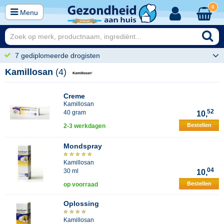
0
Menu
7 gediplomeerde drogisten
Kamillosan
(4)
Creme
Kamillosan
52
40 gram
10,
Bestellen
2-3 werkdagen
Mondspray
Kamillosan
04
30 ml
10,
Bestellen
op voorraad
Oplossing
Kamillosan