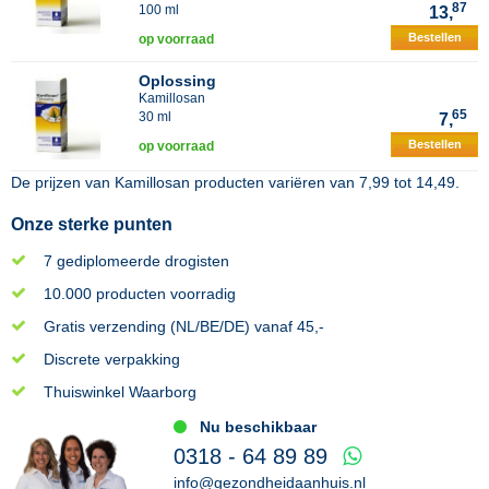
87
100 ml
13,
Bestellen
op voorraad
Oplossing
Kamillosan
65
30 ml
7,
Bestellen
op voorraad
De prijzen van
Kamillosan
producten variëren van
7,99
tot
14,49
.
Onze sterke punten
7 gediplomeerde drogisten
10.000 producten voorradig
Gratis verzending (NL/BE/DE) vanaf 45,-
Discrete verpakking
Thuiswinkel Waarborg
Nu beschikbaar
0318 - 64 89 89
info@gezondheidaanhuis.nl