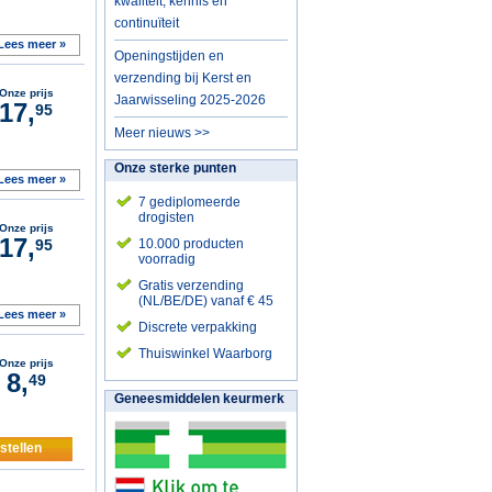
kwaliteit, kennis en
continuïteit
Lees meer »
Openingstijden en
verzending bij Kerst en
Onze prijs
Jaarwisseling 2025-2026
17,
95
Meer nieuws >>
Onze sterke punten
Lees meer »
7 gediplomeerde
drogisten
Onze prijs
17,
95
10.000 producten
voorradig
Gratis verzending
(NL/BE/DE) vanaf € 45
Lees meer »
Discrete verpakking
Thuiswinkel Waarborg
Onze prijs
8,
49
Geneesmiddelen keurmerk
stellen