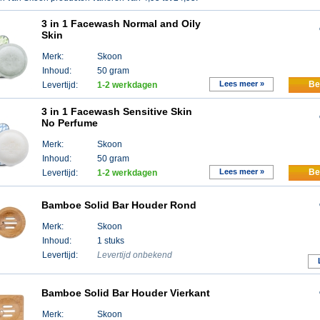
3 in 1 Facewash Normal and Oily
Skin
Merk:
Skoon
Inhoud:
50 gram
Lees meer »
Be
Levertijd:
1-2 werkdagen
3 in 1 Facewash Sensitive Skin
No Perfume
Merk:
Skoon
Inhoud:
50 gram
Lees meer »
Be
Levertijd:
1-2 werkdagen
Bamboe Solid Bar Houder Rond
Merk:
Skoon
Inhoud:
1 stuks
Levertijd:
Levertijd onbekend
Bamboe Solid Bar Houder Vierkant
Merk:
Skoon