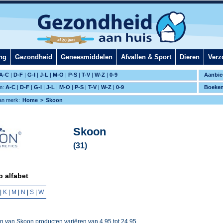
ng
Gezondheid
Geneesmiddelen
Afvallen & Sport
Dieren
Verz
A-C
|
D-F
|
G-I
|
J-L
|
M-O
|
P-S
|
T-V
|
W-Z
|
0-9
Aanbie
m:
A-C
|
D-F
|
G-I
|
J-L
|
M-O
|
P-S
|
T-V
|
W-Z
|
0-9
Boeke
an merk:
Home
Skoon
Skoon
(31)
 alfabet
|
K
|
M
|
N
|
S
|
W
en van
Skoon
producten variëren van
4,95
tot
24,95
.