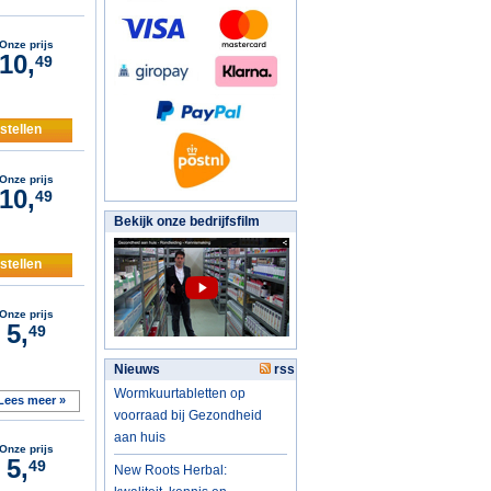
Onze prijs
10,
49
stellen
Onze prijs
10,
49
Bekijk onze bedrijfsfilm
stellen
Onze prijs
5,
49
Nieuws
rss
Wormkuurtabletten op
Lees meer »
voorraad bij Gezondheid
aan huis
Onze prijs
5,
49
New Roots Herbal: