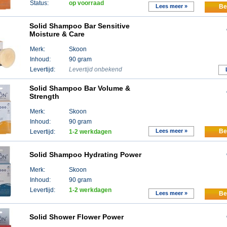
Status:
op voorraad
Lees meer »
Be
Solid Shampoo Bar Sensitive
Moisture & Care
Merk:
Skoon
Inhoud:
90 gram
Levertijd:
Levertijd onbekend
Solid Shampoo Bar Volume &
Strength
Merk:
Skoon
Inhoud:
90 gram
Lees meer »
Be
Levertijd:
1-2 werkdagen
Solid Shampoo Hydrating Power
Merk:
Skoon
Inhoud:
90 gram
Levertijd:
1-2 werkdagen
Lees meer »
Be
Solid Shower Flower Power