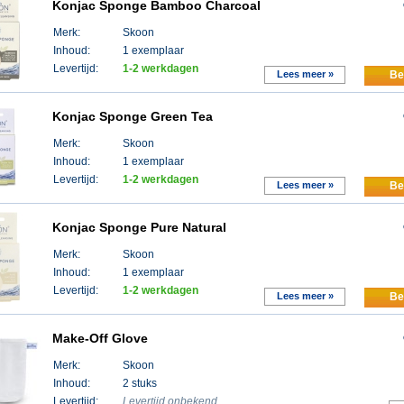
Konjac Sponge Bamboo Charcoal
Merk:
Skoon
Inhoud:
1 exemplaar
Levertijd:
1-2 werkdagen
Lees meer »
Be
Konjac Sponge Green Tea
Merk:
Skoon
Inhoud:
1 exemplaar
Levertijd:
1-2 werkdagen
Lees meer »
Be
Konjac Sponge Pure Natural
Merk:
Skoon
Inhoud:
1 exemplaar
Levertijd:
1-2 werkdagen
Lees meer »
Be
Make-Off Glove
Merk:
Skoon
Inhoud:
2 stuks
Levertijd:
Levertijd onbekend