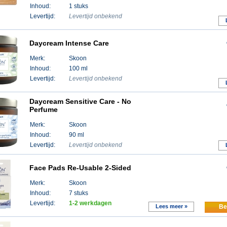
Inhoud:
1 stuks
Levertijd:
Levertijd onbekend
Daycream Intense Care
Merk:
Skoon
Inhoud:
100 ml
Levertijd:
Levertijd onbekend
Daycream Sensitive Care - No
Perfume
Merk:
Skoon
Inhoud:
90 ml
Levertijd:
Levertijd onbekend
Face Pads Re-Usable 2-Sided
Merk:
Skoon
Inhoud:
7 stuks
Levertijd:
1-2 werkdagen
Lees meer »
Be