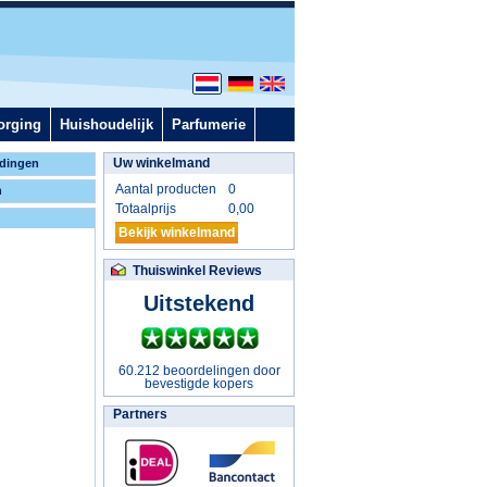
orging
Huishoudelijk
Parfumerie
Uw winkelmand
dingen
Aantal producten
0
n
Totaalprijs
0,00
Bekijk winkelmand
Thuiswinkel Reviews
Uitstekend
60.212 beoordelingen door
bevestigde kopers
Partners