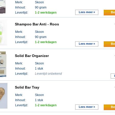
Merk:
Skoon
Inhoud:
90 gram
Lees meer »
Be
Levertijd:
1-2 werkdagen
Shampoo Bar Anti - Roos
Merk:
Skoon
Inhoud:
90 gram
Levertijd:
1-2 werkdagen
Lees meer »
Be
Solid Bar Organizer
Merk:
Skoon
Inhoud:
1 stuk
Levertijd:
Levertijd onbekend
Solid Bar Tray
Merk:
Skoon
Inhoud:
1 stuk
Levertijd:
1-2 werkdagen
Lees meer »
Be