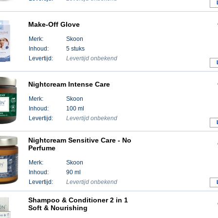
Make-Off Glove
Merk:
Skoon
Inhoud:
5 stuks
Levertijd:
Levertijd onbekend
Nightcream Intense Care
Merk:
Skoon
Inhoud:
100 ml
Levertijd:
Levertijd onbekend
Nightcream Sensitive Care - No
Perfume
Merk:
Skoon
Inhoud:
90 ml
Levertijd:
Levertijd onbekend
Shampoo & Conditioner 2 in 1
Soft & Nourishing