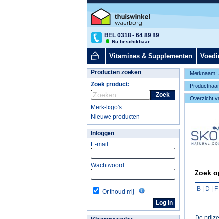
BEL 0318 - 64 89 89
Nu beschikbaar
Vitamines & Supplementen
Voedi
Producten zoeken
Merknaam:
Zoek product:
Productnaa
Zoek
Overzicht v
Merk-logo's
Nieuwe producten
Inloggen
E-mail
Wachtwoord
Zoek op
B
|
D
|
F
Onthoud mij
De prijz