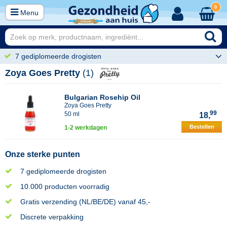
0
Menu
7 gediplomeerde drogisten
Zoya Goes Pretty
(1)
Bulgarian Rosehip Oil
Zoya Goes Pretty
99
50 ml
18,
Bestellen
1-2 werkdagen
Onze sterke punten
7 gediplomeerde drogisten
10.000 producten voorradig
Gratis verzending (NL/BE/DE) vanaf 45,-
Discrete verpakking