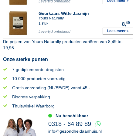
Lees meer »
Levertijd onbekend
Geurkaars Witte Jasmijn
Yours Naturally
49
1 stuk
8,
Lees meer »
Levertijd onbekend
De prijzen van
Yours Naturally
producten variëren van
8,49
tot
19,95
.
Onze sterke punten
7 gediplomeerde drogisten
10.000 producten voorradig
Gratis verzending (NL/BE/DE) vanaf 45,-
Discrete verpakking
Thuiswinkel Waarborg
Nu beschikbaar
0318 - 64 89 89
info@gezondheidaanhuis.nl