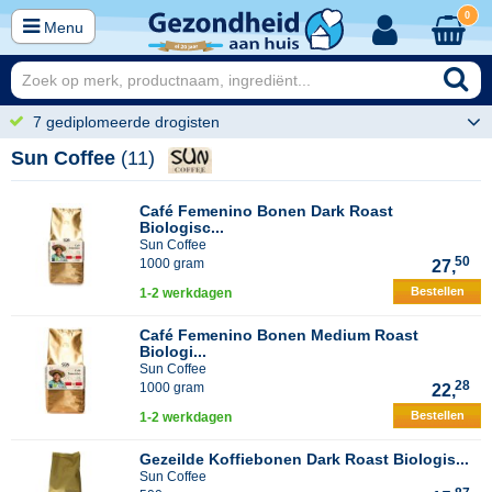
0
Menu
7 gediplomeerde drogisten
Sun Coffee
(11)
Café Femenino Bonen Dark Roast
Biologisc...
Sun Coffee
50
1000 gram
27,
Bestellen
1-2 werkdagen
Café Femenino Bonen Medium Roast
Biologi...
Sun Coffee
28
1000 gram
22,
Bestellen
1-2 werkdagen
Gezeilde Koffiebonen Dark Roast Biologis...
Sun Coffee