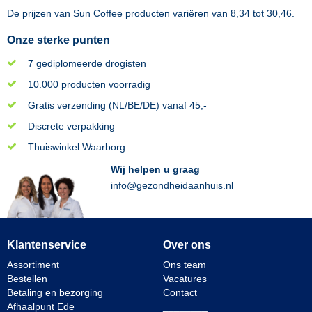
De prijzen van
Sun Coffee
producten variëren van
8,34
tot
30,46
.
Onze sterke punten
7 gediplomeerde drogisten
10.000 producten voorradig
Gratis verzending (NL/BE/DE) vanaf 45,-
Discrete verpakking
Thuiswinkel Waarborg
Wij helpen u graag
info@gezondheidaanhuis.nl
Klantenservice
Over ons
Assortiment
Ons team
Bestellen
Vacatures
Betaling en bezorging
Contact
Afhaalpunt Ede
________