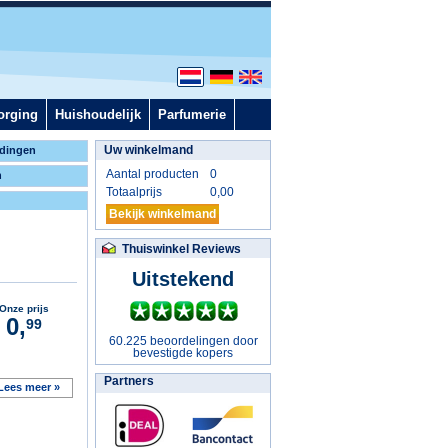
orging
Huishoudelijk
Parfumerie
Uw winkelmand
dingen
Aantal producten
0
n
Totaalprijs
0,00
Bekijk winkelmand
Thuiswinkel Reviews
Uitstekend
Onze prijs
0,
99
60.225 beoordelingen door
bevestigde kopers
Partners
Lees meer »