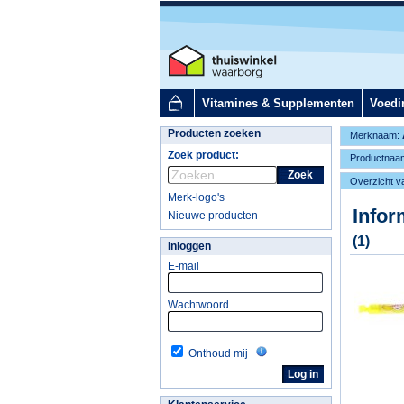
Vitamines & Supplementen
Voedi
Producten zoeken
Merknaam:
Zoek product:
Productnaa
Zoek
Overzicht v
Merk-logo's
Infor
Nieuwe producten
(1)
Inloggen
E-mail
Wachtwoord
Onthoud mij