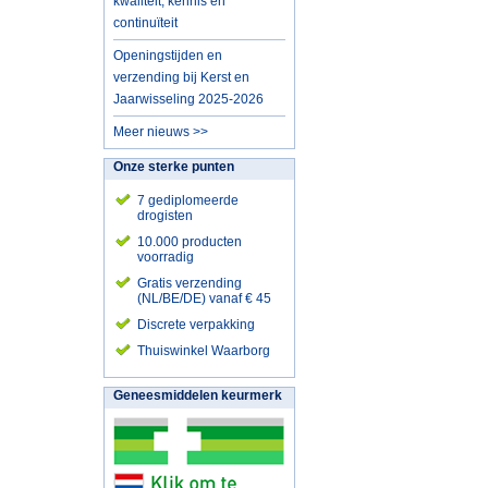
kwaliteit, kennis en
continuïteit
Openingstijden en
verzending bij Kerst en
Jaarwisseling 2025-2026
Meer nieuws >>
Onze sterke punten
7 gediplomeerde
drogisten
10.000 producten
voorradig
Gratis verzending
(NL/BE/DE) vanaf € 45
Discrete verpakking
Thuiswinkel Waarborg
Geneesmiddelen keurmerk