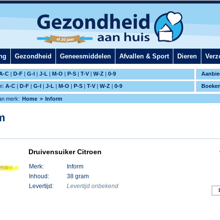
ng
Gezondheid
Geneesmiddelen
Afvallen & Sport
Dieren
Verz
A-C
|
D-F
|
G-I
|
J-L
|
M-O
|
P-S
|
T-V
|
W-Z
|
0-9
Aanbie
m:
A-C
|
D-F
|
G-I
|
J-L
|
M-O
|
P-S
|
T-V
|
W-Z
|
0-9
Boeke
an merk:
Home
Inform
m
Druivensuiker Citroen
Merk:
Inform
Inhoud:
38 gram
Levertijd:
Levertijd onbekend