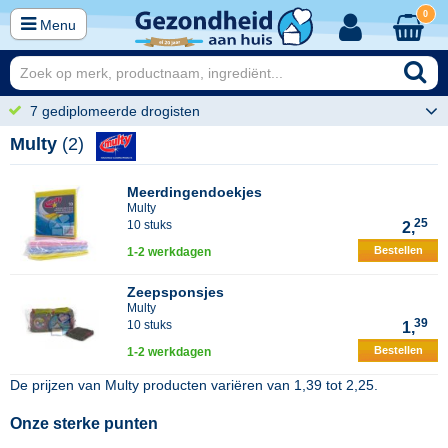
0
Menu
7 gediplomeerde drogisten
Multy
(2)
Meerdingendoekjes
Multy
25
10 stuks
2,
Bestellen
1-2 werkdagen
Zeepsponsjes
Multy
39
10 stuks
1,
Bestellen
1-2 werkdagen
De prijzen van
Multy
producten variëren van
1,39
tot
2,25
.
Onze sterke punten