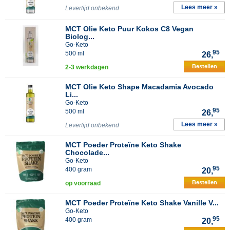
Lees meer »
Levertijd onbekend
MCT Olie Keto Puur Kokos C8 Vegan
Biolog...
Go-Keto
95
500 ml
26,
Bestellen
2-3 werkdagen
MCT Olie Keto Shape Macadamia Avocado
Li...
Go-Keto
95
500 ml
26,
Lees meer »
Levertijd onbekend
MCT Poeder Proteïne Keto Shake
Chocolade...
Go-Keto
95
400 gram
20,
Bestellen
op voorraad
MCT Poeder Proteïne Keto Shake Vanille V...
Go-Keto
95
400 gram
20,