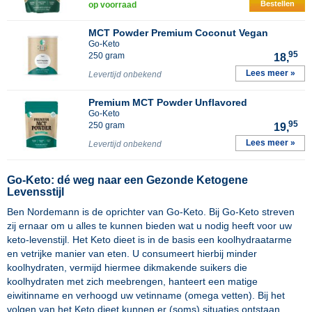
Bestellen
op voorraad
MCT Powder Premium Coconut Vegan
Go-Keto
95
250 gram
18,
Lees meer »
Levertijd onbekend
Premium MCT Powder Unflavored
Go-Keto
95
250 gram
19,
Lees meer »
Levertijd onbekend
Go-Keto: dé weg naar een Gezonde Ketogene
Levensstijl
Ben Nordemann is de oprichter van Go-Keto. Bij Go-Keto streven
zij ernaar om u alles te kunnen bieden wat u nodig heeft voor uw
keto-levenstijl. Het Keto dieet is in de basis een koolhydraatarme
en vetrijke manier van eten. U consumeert hierbij minder
koolhydraten, vermijd hiermee dikmakende suikers die
koolhydraten met zich meebrengen, hanteert een matige
eiwitinname en verhoogd uw vetinname (omega vetten). Bij het
volgen van het Keto dieet kunnen er (soms) situaties ontstaan