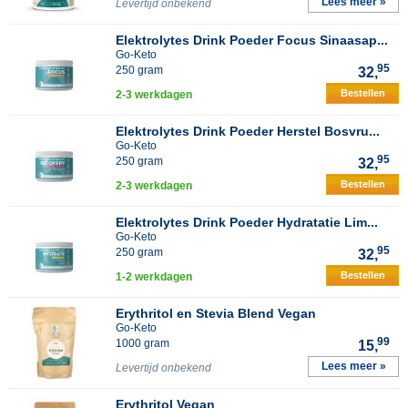
Lees meer »
Levertijd onbekend
Elektrolytes Drink Poeder Focus Sinaasap...
Go-Keto
95
250 gram
32,
Bestellen
2-3 werkdagen
Elektrolytes Drink Poeder Herstel Bosvru...
Go-Keto
95
250 gram
32,
Bestellen
2-3 werkdagen
Elektrolytes Drink Poeder Hydratatie Lim...
Go-Keto
95
250 gram
32,
Bestellen
1-2 werkdagen
Erythritol en Stevia Blend Vegan
Go-Keto
99
1000 gram
15,
Lees meer »
Levertijd onbekend
Erythritol Vegan