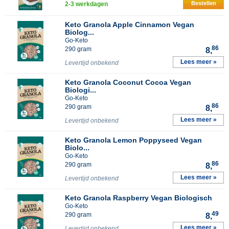
Bestellen
2-3 werkdagen
Keto Granola Apple Cinnamon Vegan
Biolog...
Go-Keto
86
290 gram
8,
Lees meer »
Levertijd onbekend
Keto Granola Coconut Cocoa Vegan
Biologi...
Go-Keto
86
290 gram
8,
Lees meer »
Levertijd onbekend
Keto Granola Lemon Poppyseed Vegan
Biolo...
Go-Keto
86
290 gram
8,
Lees meer »
Levertijd onbekend
Keto Granola Raspberry Vegan Biologisch
Go-Keto
49
290 gram
8,
Lees meer »
Levertijd onbekend