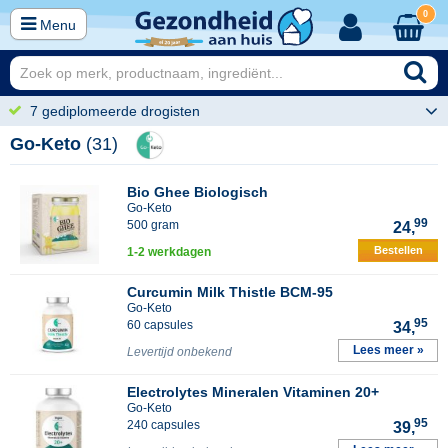
0
Menu
7 gediplomeerde drogisten
Go-Keto
(31)
Bio Ghee Biologisch
Go-Keto
99
500 gram
24,
Bestellen
1-2 werkdagen
Curcumin Milk Thistle BCM-95
Go-Keto
95
60 capsules
34,
Lees meer »
Levertijd onbekend
Electrolytes Mineralen Vitaminen 20+
Go-Keto
95
240 capsules
39,