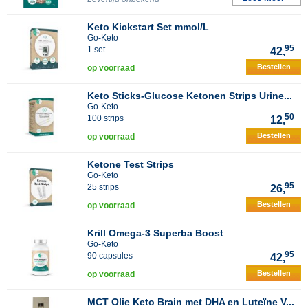
Keto Kickstart Set mmol/L
Go-Keto
95
1 set
42,
Bestellen
op voorraad
Keto Sticks-Glucose Ketonen Strips Urine...
Go-Keto
50
100 strips
12,
Bestellen
op voorraad
Ketone Test Strips
Go-Keto
95
25 strips
26,
Bestellen
op voorraad
Krill Omega-3 Superba Boost
Go-Keto
95
90 capsules
42,
Bestellen
op voorraad
MCT Olie Keto Brain met DHA en Luteïne V...