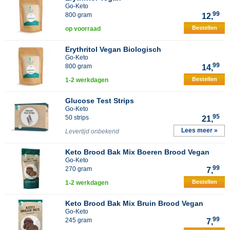
Go-Keto
99
800 gram
12,
Bestellen
op voorraad
Erythritol Vegan Biologisch
Go-Keto
99
800 gram
14,
Bestellen
1-2 werkdagen
Glucose Test Strips
Go-Keto
95
50 strips
21,
Lees meer »
Levertijd onbekend
Keto Brood Bak Mix Boeren Brood Vegan
Go-Keto
99
270 gram
7,
Bestellen
1-2 werkdagen
Keto Brood Bak Mix Bruin Brood Vegan
Go-Keto
99
245 gram
7,