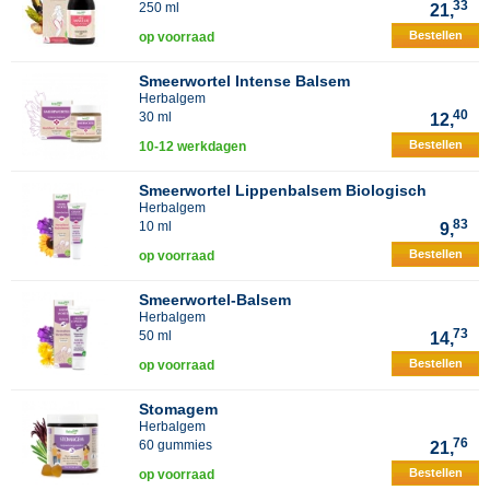
33
250 ml
21,
Bestellen
op voorraad
Smeerwortel Intense Balsem
Herbalgem
40
30 ml
12,
Bestellen
10-12 werkdagen
Smeerwortel Lippenbalsem Biologisch
Herbalgem
83
10 ml
9,
Bestellen
op voorraad
Smeerwortel-Balsem
Herbalgem
73
50 ml
14,
Bestellen
op voorraad
Stomagem
Herbalgem
76
60 gummies
21,
Bestellen
op voorraad