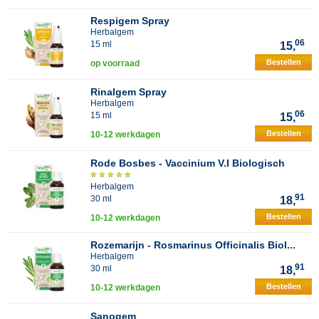
Respigem Spray
Herbalgem
06
15 ml
15,
Bestellen
op voorraad
Rinalgem Spray
Herbalgem
06
15 ml
15,
Bestellen
10-12 werkdagen
Rode Bosbes - Vaccinium V.I Biologisch
Herbalgem
91
30 ml
18,
Bestellen
10-12 werkdagen
Rozemarijn - Rosmarinus Officinalis Biol...
Herbalgem
91
30 ml
18,
Bestellen
10-12 werkdagen
Sanogem