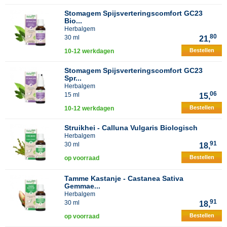
Stomagem Spijsverteringscomfort GC23
Bio...
Herbalgem
80
30 ml
21,
Bestellen
10-12 werkdagen
Stomagem Spijsverteringscomfort GC23
Spr...
Herbalgem
06
15 ml
15,
Bestellen
10-12 werkdagen
Struikhei - Calluna Vulgaris Biologisch
Herbalgem
91
30 ml
18,
Bestellen
op voorraad
Tamme Kastanje - Castanea Sativa
Gemmae...
Herbalgem
91
30 ml
18,
Bestellen
op voorraad