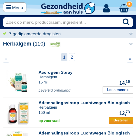
0
Menu
7 gediplomeerde drogisten
Herbalgem
(110)
1
2
«
»
Accrogem Spray
Herbalgem
16
15 ml
14,
Lees meer »
Levertijd onbekend
Ademhalingssiroop Luchtwegen Biologisch
Herbalgem
73
150 ml
12,
Bestellen
op voorraad
Ademhalingssiroop Luchtwegen Biologisch