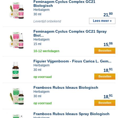
Feminagem Cyclus Complex GC21
Biologisch
Herbalgem
80
30 ml
21,
Lees meer »
Levertijd onbekend
Feminagem Cyclus Complex GC21 Spray
Biol...
Herbalgem
06
15 ml
15,
Bestellen
10-12 werkdagen
Figuier Vijgenboom - Ficus Carica L. Gem...
Herbalgem
91
30 ml
18,
Bestellen
op voorraad
Framboos Rubus Ideaus Biologisch
Herbalgem
91
30 ml
18,
Bestellen
op voorraad
Framboos Rubus Ideaus Spray Biologisch