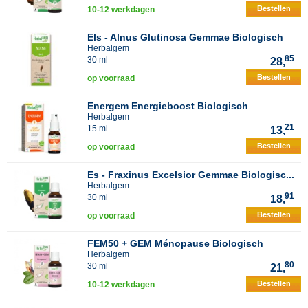
Bestellen
10-12 werkdagen
Els - Alnus Glutinosa Gemmae Biologisch
Herbalgem
85
30 ml
28,
Bestellen
op voorraad
Energem Energieboost Biologisch
Herbalgem
21
15 ml
13,
Bestellen
op voorraad
Es - Fraxinus Excelsior Gemmae Biologisc...
Herbalgem
91
30 ml
18,
Bestellen
op voorraad
FEM50 + GEM Ménopause Biologisch
Herbalgem
80
30 ml
21,
Bestellen
10-12 werkdagen