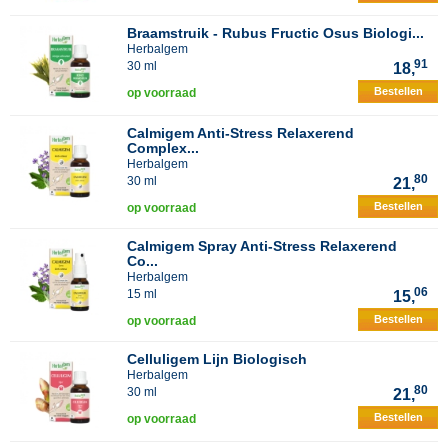
Braamstruik - Rubus Fructic Osus Biologi...
Herbalgem
91
30 ml
18,
Bestellen
op voorraad
Calmigem Anti-Stress Relaxerend
Complex...
Herbalgem
80
30 ml
21,
Bestellen
op voorraad
Calmigem Spray Anti-Stress Relaxerend
Co...
Herbalgem
06
15 ml
15,
Bestellen
op voorraad
Celluligem Lijn Biologisch
Herbalgem
80
30 ml
21,
Bestellen
op voorraad