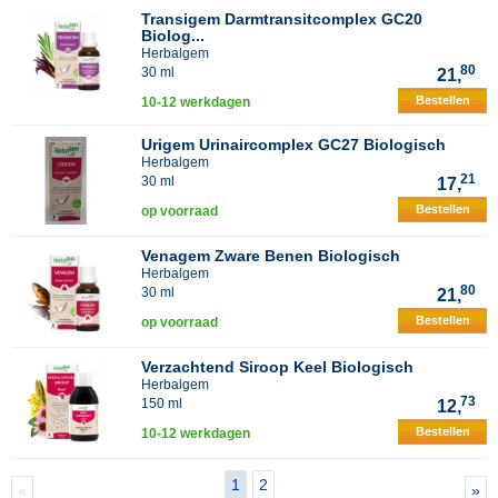
Transigem Darmtransitcomplex GC20
Biolog...
Herbalgem
80
30 ml
21,
Bestellen
10-12 werkdagen
Urigem Urinaircomplex GC27 Biologisch
Herbalgem
21
30 ml
17,
Bestellen
op voorraad
Venagem Zware Benen Biologisch
Herbalgem
80
30 ml
21,
Bestellen
op voorraad
Verzachtend Siroop Keel Biologisch
Herbalgem
73
150 ml
12,
Bestellen
10-12 werkdagen
1
2
«
»