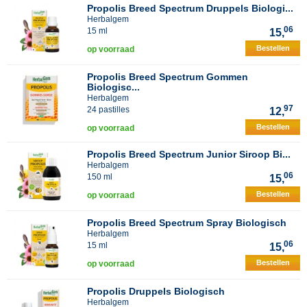
Propolis Breed Spectrum Druppels Biologi...
Herbalgem
06
15 ml
15,
Bestellen
op voorraad
Propolis Breed Spectrum Gommen
Biologisc...
Herbalgem
97
24 pastilles
12,
Bestellen
op voorraad
Propolis Breed Spectrum Junior Siroop Bi...
Herbalgem
06
150 ml
15,
Bestellen
op voorraad
Propolis Breed Spectrum Spray Biologisch
Herbalgem
06
15 ml
15,
Bestellen
op voorraad
Propolis Druppels Biologisch
Herbalgem