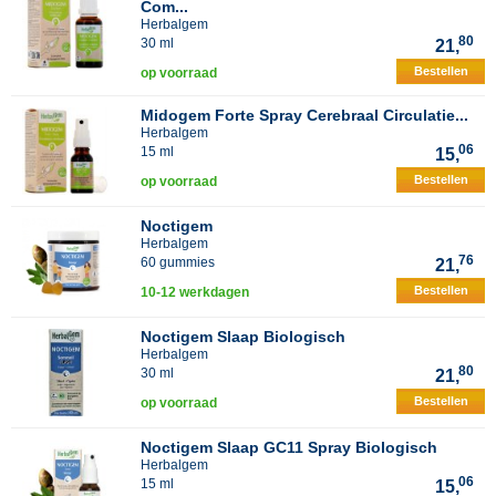
Com...
Herbalgem
80
30 ml
21,
Bestellen
op voorraad
Midogem Forte Spray Cerebraal Circulatie...
Herbalgem
06
15 ml
15,
Bestellen
op voorraad
Noctigem
Herbalgem
76
60 gummies
21,
Bestellen
10-12 werkdagen
Noctigem Slaap Biologisch
Herbalgem
80
30 ml
21,
Bestellen
op voorraad
Noctigem Slaap GC11 Spray Biologisch
Herbalgem
06
15 ml
15,