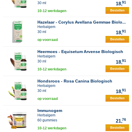
91
30 ml
18,
Bestellen
10-12 werkdagen
Hazelaar - Corylus Avellana Gemmae Biolo...
Herbalgem
91
30 ml
18,
Bestellen
op voorraad
Heermoes - Equisetum Arvense Biologisch
Herbalgem
91
30 ml
18,
Bestellen
10-12 werkdagen
Hondsroos - Rosa Canina Biologisch
Herbalgem
91
30 ml
18,
Bestellen
op voorraad
Immunogem
Herbalgem
76
60 gummies
21,
Bestellen
10-12 werkdagen