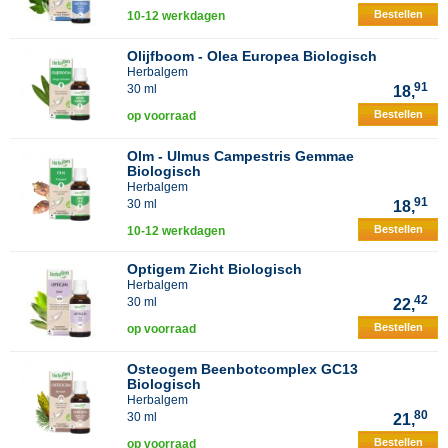
Bestellen
10-12 werkdagen
Olijfboom - Olea Europea Biologisch
Herbalgem
91
30 ml
18,
Bestellen
op voorraad
Olm - Ulmus Campestris Gemmae
Biologisch
Herbalgem
91
30 ml
18,
Bestellen
10-12 werkdagen
Optigem Zicht Biologisch
Herbalgem
42
30 ml
22,
Bestellen
op voorraad
Osteogem Beenbotcomplex GC13
Biologisch
Herbalgem
80
30 ml
21,
Bestellen
op voorraad