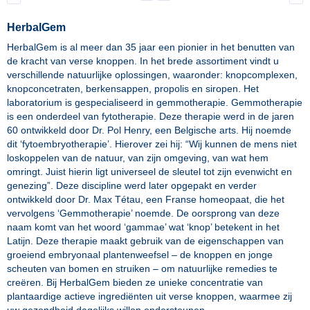
HerbalGem
HerbalGem is al meer dan 35 jaar een pionier in het benutten van
de kracht van verse knoppen. In het brede assortiment vindt u
verschillende natuurlijke oplossingen, waaronder: knopcomplexen,
knopconcetraten, berkensappen, propolis en siropen. Het
laboratorium is gespecialiseerd in gemmotherapie. Gemmotherapie
is een onderdeel van fytotherapie. Deze therapie werd in de jaren
60 ontwikkeld door Dr. Pol Henry, een Belgische arts. Hij noemde
dit ‘fytoembryotherapie’. Hierover zei hij: “Wij kunnen de mens niet
loskoppelen van de natuur, van zijn omgeving, van wat hem
omringt. Juist hierin ligt universeel de sleutel tot zijn evenwicht en
genezing”. Deze discipline werd later opgepakt en verder
ontwikkeld door Dr. Max Tétau, een Franse homeopaat, die het
vervolgens ‘Gemmotherapie’ noemde. De oorsprong van deze
naam komt van het woord ‘gammae’ wat ‘knop’ betekent in het
Latijn. Deze therapie maakt gebruik van de eigenschappen van
groeiend embryonaal plantenweefsel – de knoppen en jonge
scheuten van bomen en struiken – om natuurlijke remedies te
creëren. Bij HerbalGem bieden ze unieke concentratie van
plantaardige actieve ingrediënten uit verse knoppen, waarmee zij