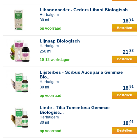
Libanonceder - Cedrus Libani Biologisch
Herbalgem
91
30 ml
18,
Bestellen
op voorraad
Lijnsap Biologisch
Herbalgem
33
250 ml
21,
Bestellen
10-12 werkdagen
Lijsterbes - Sorbus Aucuparia Gemmae
Bio...
Herbalgem
91
30 ml
18,
Bestellen
op voorraad
Linde - Tilia Tomentosa Gemmae
Biologisc...
Herbalgem
91
30 ml
18,
Bestellen
op voorraad