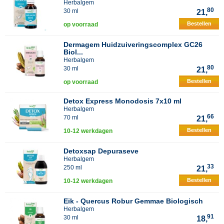
Herbalgem
80
30 ml
21,
Bestellen
op voorraad
Dermagem Huidzuiveringscomplex GC26
Biol...
Herbalgem
80
30 ml
21,
Bestellen
op voorraad
Detox Express Monodosis 7x10 ml
Herbalgem
66
70 ml
21,
Bestellen
10-12 werkdagen
Detoxsap Depuraseve
Herbalgem
33
250 ml
21,
Bestellen
10-12 werkdagen
Eik - Quercus Robur Gemmae Biologisch
Herbalgem
91
30 ml
18,