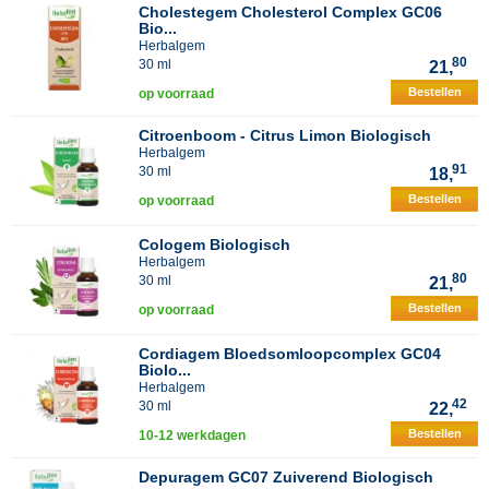
Cholestegem Cholesterol Complex GC06
Bio...
Herbalgem
80
30 ml
21,
Bestellen
op voorraad
Citroenboom - Citrus Limon Biologisch
Herbalgem
91
30 ml
18,
Bestellen
op voorraad
Cologem Biologisch
Herbalgem
80
30 ml
21,
Bestellen
op voorraad
Cordiagem Bloedsomloopcomplex GC04
Biolo...
Herbalgem
42
30 ml
22,
Bestellen
10-12 werkdagen
Depuragem GC07 Zuiverend Biologisch