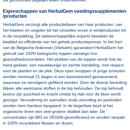
uw gezondheid dagelijks willen ondersteunen.
Eigenschappen van HerbalGem voedingssupplementen
/producten
HerbalGem verzorgt alle productiefasen van haar producten, van
het kweken en oogsten tot het omzetten ervan in eindproducten tot
in de verpakking. De wetenschappelijke experts bewaken de
kwaliteit en efficiëntie van het gehele productieproces. In het hart
van de Belgische Ardennen (Vielsalm) garandeert HerbalGem het
gebruik van 100% biologische toppen vanwege hun
gezondheidsvoordelen. Het plukken van de toppen wordt met de
hand gedaan, een nauwkeurige en zachte handeling, met respect
voor de planten en de plek. Deze open knoppen of jonge scheuten
worden minimaal 21 dagen in een basisvloeistof gemacereerd,
waarnaar ze vervolgens gefilterd worden. Door de directe bereiding
blijven alle werkzame stoffen in de top behouden. De top behoudt
tevens zijn puurheid en kracht omdat hij vlak voor de bloei wordt
geoogst. Veroudering en aanvallen zoals vervuiling en pesticiden
worden hem hierdoor bespaard. In de beginfase bezit al het
organische leven een veel grotere vitaliteit dan later. De
concentraten zijn BIO en VEGAN gecertificeerd en worden verpakt
in 100% recyclebare flessen en dozen.