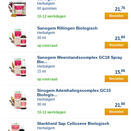
Herbalgem
76
60 gummies
21,
Bestellen
10-12 werkdagen
Sanogem Rillingen Biologisch
Herbalgem
80
30 ml
21,
Bestellen
op voorraad
Sanogem Weerstandscomplex GC18 Spray
Bio...
Herbalgem
06
15 ml
15,
Bestellen
op voorraad
Sinugem Ademhalingscomplex GC15
Biologis...
Herbalgem
80
30 ml
21,
Bestellen
10-12 werkdagen
Slankheid Sap Celluseve Biologisch
Herbalgem