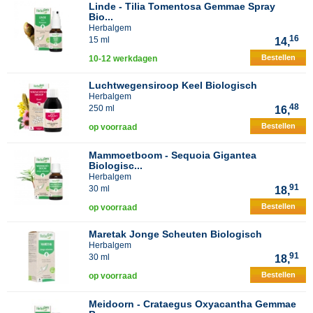
Linde - Tilia Tomentosa Gemmae Spray
Bio...
Herbalgem
16
15 ml
14,
Bestellen
10-12 werkdagen
Luchtwegensiroop Keel Biologisch
Herbalgem
48
250 ml
16,
Bestellen
op voorraad
Mammoetboom - Sequoia Gigantea
Biologisc...
Herbalgem
91
30 ml
18,
Bestellen
op voorraad
Maretak Jonge Scheuten Biologisch
Herbalgem
91
30 ml
18,
Bestellen
op voorraad
Meidoorn - Crataegus Oxyacantha Gemmae