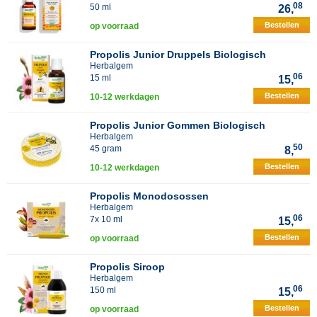
08
50 ml
26,
Bestellen
op voorraad
Propolis Junior Druppels Biologisch
Herbalgem
06
15 ml
15,
Bestellen
10-12 werkdagen
Propolis Junior Gommen Biologisch
Herbalgem
50
45 gram
8,
Bestellen
10-12 werkdagen
Propolis Monodosossen
Herbalgem
06
7x 10 ml
15,
Bestellen
op voorraad
Propolis Siroop
Herbalgem
06
150 ml
15,
Bestellen
op voorraad