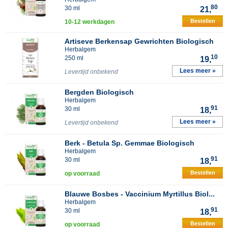
80
30 ml
21,
Bestellen
10-12 werkdagen
Artiseve Berkensap Gewrichten Biologisch
Herbalgem
10
250 ml
19,
Lees meer »
Levertijd onbekend
Bergden Biologisch
Herbalgem
91
30 ml
18,
Lees meer »
Levertijd onbekend
Berk - Betula Sp. Gemmae Biologisch
Herbalgem
91
30 ml
18,
Bestellen
op voorraad
Blauwe Bosbes - Vaccinium Myrtillus Biol...
Herbalgem
91
30 ml
18,
Bestellen
op voorraad