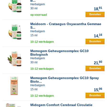
B...
Herbalgem
91
30 ml
18,
Bestellen
op voorraad
Meidoorn - Crataegus Oxyacantha Gemmae
S...
Herbalgem
16
15 ml
14,
Bestellen
10-12 werkdagen
Memogem Geheugencomplex GC10
Biologisch
Herbalgem
80
30 ml
21,
Bestellen
10-12 werkdagen
Memogem Geheugencomplex GC10 Spray
Biolo...
Herbalgem
06
15 ml
15,
Bestellen
10-12 werkdagen
Midogem Comfort Cerebraal Circulatie