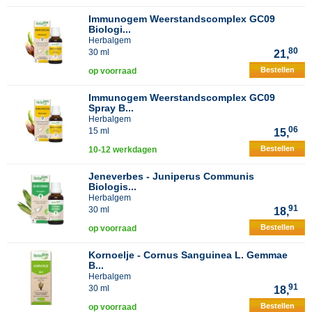
Immunogem Weerstandscomplex GC09
Biologi...
Herbalgem
80
30 ml
21,
Bestellen
op voorraad
Immunogem Weerstandscomplex GC09
Spray B...
Herbalgem
06
15 ml
15,
Bestellen
10-12 werkdagen
Jeneverbes - Juniperus Communis
Biologis...
Herbalgem
91
30 ml
18,
Bestellen
op voorraad
Kornoelje - Cornus Sanguinea L. Gemmae
B...
Herbalgem
91
30 ml
18,
Bestellen
op voorraad