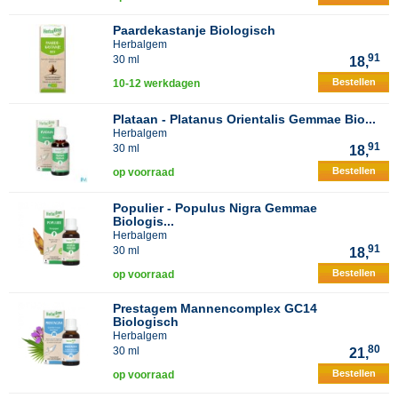
Paardekastanje Biologisch
Herbalgem
91
30 ml
18,
Bestellen
10-12 werkdagen
Plataan - Platanus Orientalis Gemmae Bio...
Herbalgem
91
30 ml
18,
Bestellen
op voorraad
Populier - Populus Nigra Gemmae
Biologis...
Herbalgem
91
30 ml
18,
Bestellen
op voorraad
Prestagem Mannencomplex GC14
Biologisch
Herbalgem
80
30 ml
21,
Bestellen
op voorraad