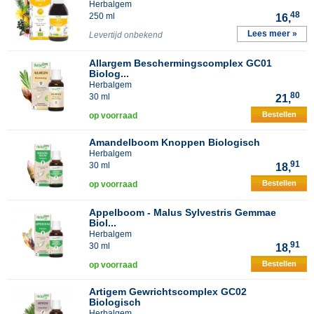
Herbalgem
48
250 ml
16,
Lees meer »
Levertijd onbekend
Allargem Beschermingscomplex GC01
Biolog...
Herbalgem
80
30 ml
21,
Bestellen
op voorraad
Amandelboom Knoppen Biologisch
Herbalgem
91
30 ml
18,
Bestellen
op voorraad
Appelboom - Malus Sylvestris Gemmae
Biol...
Herbalgem
91
30 ml
18,
Bestellen
op voorraad
Artigem Gewrichtscomplex GC02
Biologisch
Herbalgem