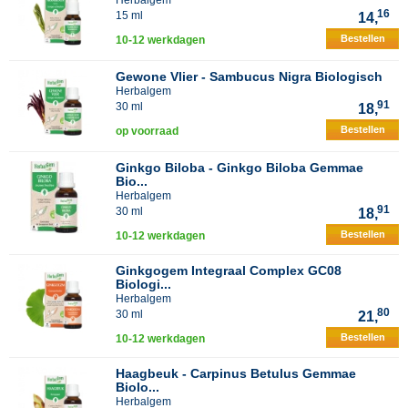
Herbalgem
16
15 ml
14,
Bestellen
10-12 werkdagen
Gewone Vlier - Sambucus Nigra Biologisch
Herbalgem
91
30 ml
18,
Bestellen
op voorraad
Ginkgo Biloba - Ginkgo Biloba Gemmae
Bio...
Herbalgem
91
30 ml
18,
Bestellen
10-12 werkdagen
Ginkgogem Integraal Complex GC08
Biologi...
Herbalgem
80
30 ml
21,
Bestellen
10-12 werkdagen
Haagbeuk - Carpinus Betulus Gemmae
Biolo...
Herbalgem