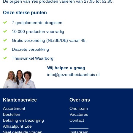
De prijzen van
Yes
producten variëren van
27,95
tot
52,95
.
Onze sterke punten
7 gediplomeerde drogisten
10.000 producten voorradig
Gratis verzending (NL/BE/DE) vanaf 45,-
Discrete verpakking
Thuiswinkel Waarborg
Wij helpen u graag
info@gezondheidaanhuis.nl
Klantenservice
Over ons
Assortiment
Ons team
Bestellen
Vacatures
Betaling en bezorging
Contact
Afhaalpunt Ede
________
Veel gestelde vragen
Instagram