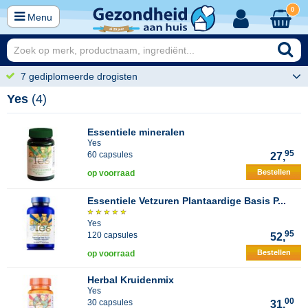
0
Menu
7 gediplomeerde drogisten
Yes
(4)
Essentiele mineralen
Yes
95
60 capsules
27,
Bestellen
op voorraad
Essentiele Vetzuren Plantaardige Basis P...
Yes
95
120 capsules
52,
Bestellen
op voorraad
Herbal Kruidenmix
Yes
00
30 capsules
31,